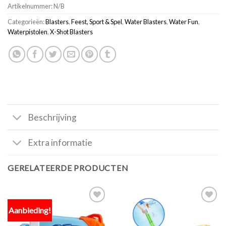
Artikelnummer:
N/B
Categorieën:
Blasters
,
Feest, Sport & Spel
,
Water Blasters
,
Water Fun
,
Waterpistolen
,
X-Shot Blasters
Beschrijving
Extra informatie
GERELATEERDE PRODUCTEN
Aanbieding!
Toevoegen
Toevoegen
aan
aan
verlanglijst
verlanglijst