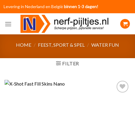
Skip
Levering in Nederland en België
binnen 1-3 dagen!
to
content
HOME
/
FEEST, SPORT & SPEL
/
WATER FUN
FILTER
Toevoegen
aan
verlanglijst