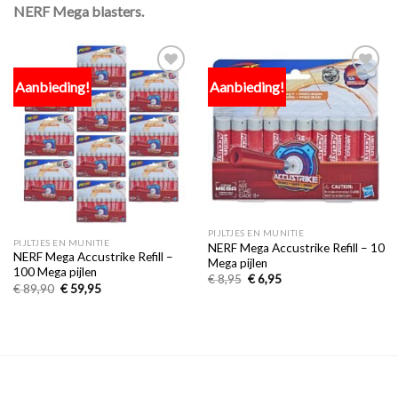
NERF Mega blasters.
Aanbieding!
Aanbieding!
Toevoegen
Toevoegen
aan
aan
verlanglijst
verlanglijst
PIJLTJES EN MUNITIE
PIJLTJES EN MUNITIE
NERF Mega Accustrike Refill – 10
NERF Mega Accustrike Refill –
Mega pijlen
100 Mega pijlen
€
8,95
€
6,95
€
89,90
€
59,95