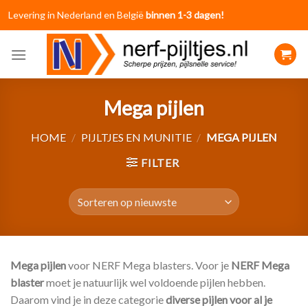
Skip
Levering in Nederland en België
binnen 1-3 dagen!
to
content
Mega pijlen
HOME
/
PIJLTJES EN MUNITIE
/
MEGA PIJLEN
FILTER
Mega pijlen
voor NERF Mega blasters. Voor je
NERF Mega
blaster
moet je natuurlijk wel voldoende pijlen hebben.
Daarom vind je in deze categorie
diverse pijlen voor al je