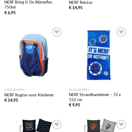
NERF Bring It On Waterfles
NERF Reistas
750ml
€
14,95
€
6,95
Toevoegen
Toevoegen
aan
aan
verlanglijst
verlanglijst
ACCESSOIRES
ACCESSOIRES
NERF Strandhanddoek – 72 x
NERF Rugtas voor Kinderen
152 cm
€
14,95
€
9,95