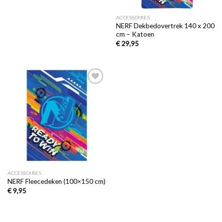
ACCESSOIRES
NERF Dekbedovertrek 140 x 200
cm – Katoen
€
29,95
Toevoegen
aan
verlanglijst
ACCESSOIRES
NERF Fleecedeken (100×150 cm)
€
9,95