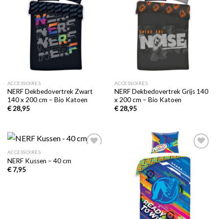
Toevoegen
Toevoegen
aan
aan
verlanglijst
verlanglijst
ACCESSOIRES
ACCESSOIRES
NERF Dekbedovertrek Zwart
NERF Dekbedovertrek Grijs 140
140 x 200 cm – Bio Katoen
x 200 cm – Bio Katoen
€
28,95
€
28,95
ACCESSOIRES
Toevoegen
Toevoegen
NERF Kussen – 40 cm
aan
aan
verlanglijst
verlanglijst
€
7,95