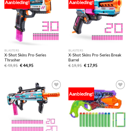
Aanbieding!
Aanbieding!
Toevoegen
Toevoegen
aan
aan
verlanglijst
verlanglijst
BLASTERS
BLASTERS
X-Shot Skins Pro-Series
X-Shot Skins Pro-Series Break
Thrasher
Barrel
€
49,95
€
44,95
€
19,95
€
17,95
Aanbieding!
Toevoegen
Toevoegen
aan
aan
verlanglijst
verlanglijst