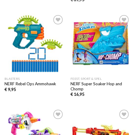
Toevoegen
Toevoegen
aan
aan
verlanglijst
verlanglijst
BLASTERS
FEEST, SPORT & SPEL
NERF Super Soaker Hop and
NERF Rebel Ops Ammohawk
Chomp
€
9,95
€
16,95
Toevoegen
Toevoegen
aan
aan
verlanglijst
verlanglijst