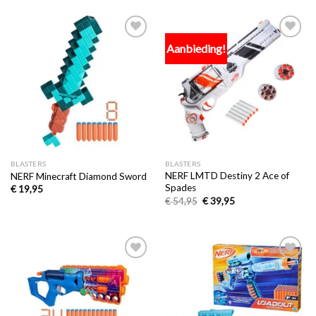
Aanbieding!
Toevoegen
Toevoegen
aan
aan
verlanglijst
verlanglijst
BLASTERS
BLASTERS
NERF LMTD Destiny 2 Ace of
NERF Minecraft Diamond Sword
Spades
€
19,95
€
54,95
€
39,95
Toevoegen
Toevoegen
aan
aan
verlanglijst
verlanglijst