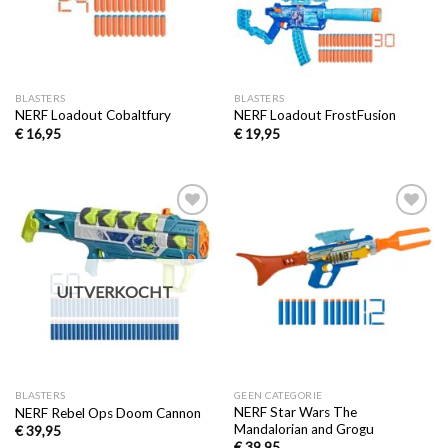
BLASTERS
BLASTERS
NERF Loadout Cobaltfury
NERF Loadout FrostFusion
€
16,95
€
19,95
Toevoegen
Toevoegen
aan
aan
verlanglijst
verlanglijst
UITVERKOCHT
BLASTERS
GEEN CATEGORIE
NERF Star Wars The
NERF Rebel Ops Doom Cannon
Mandalorian and Grogu
€
39,95
€
39,95