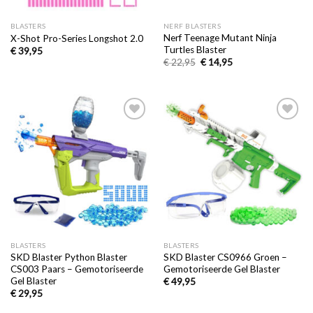
BLASTERS
NERF BLASTERS
Nerf Teenage Mutant Ninja
X-Shot Pro-Series Longshot 2.0
Turtles Blaster
€
39,95
€
22,95
€
14,95
Toevoegen
Toevoegen
aan
aan
verlanglijst
verlanglijst
BLASTERS
BLASTERS
SKD Blaster Python Blaster
SKD Blaster CS0966 Groen –
CS003 Paars – Gemotoriseerde
Gemotoriseerde Gel Blaster
Gel Blaster
€
49,95
€
29,95