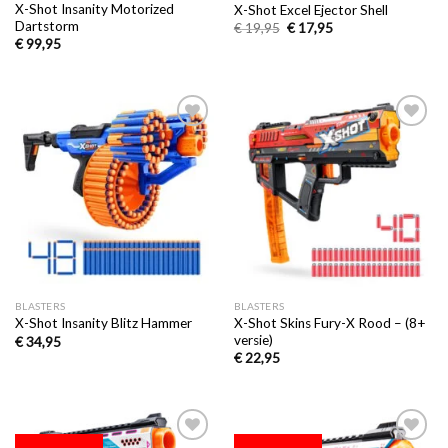
X-Shot Insanity Motorized
X-Shot Excel Ejector Shell
Dartstorm
€
19,95
€
17,95
€
99,95
Toevoegen
Toevoegen
aan
aan
verlanglijst
verlanglijst
BLASTERS
BLASTERS
X-Shot Skins Fury-X Rood – (8+
X-Shot Insanity Blitz Hammer
versie)
€
34,95
€
22,95