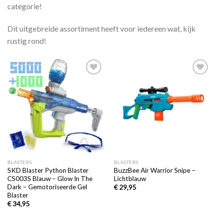
categorie!
Dit uitgebreide assortiment heeft voor iedereen wat, kijk
rustig rond!
Toevoegen
Toevoegen
aan
aan
verlanglijst
verlanglijst
BLASTERS
BLASTERS
SKD Blaster Python Blaster
BuzzBee Air Warrior Snipe –
CS003S Blauw – Glow In The
Lichtblauw
Dark – Gemotoriseerde Gel
€
29,95
Blaster
€
34,95