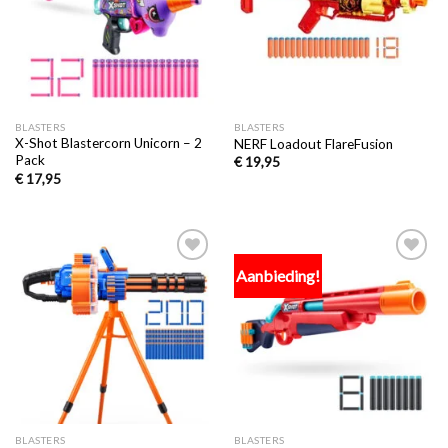
BLASTERS
BLASTERS
X-Shot Blastercorn Unicorn – 2
NERF Loadout FlareFusion
Pack
€
19,95
€
17,95
Aanbieding!
Toevoegen
Toevoegen
aan
aan
verlanglijst
verlanglijst
BLASTERS
BLASTERS