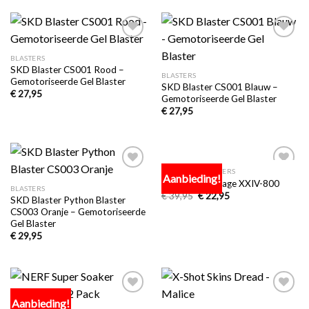
Toevoegen
Toevoegen
aan
aan
BLASTERS
verlanglijst
verlanglijst
SKD Blaster CS001 Rood –
BLASTERS
Gemotoriseerde Gel Blaster
SKD Blaster CS001 Blauw –
€
27,95
Gemotoriseerde Gel Blaster
€
27,95
BALLETJES BLASTERS
Aanbieding!
Toevoegen
Toevoegen
NERF Rival Mirage XXIV-800
aan
aan
BLASTERS
€
39,95
€
22,95
verlanglijst
verlanglijst
SKD Blaster Python Blaster
CS003 Oranje – Gemotoriseerde
Gel Blaster
€
29,95
Aanbieding!
Toevoegen
Toevoegen