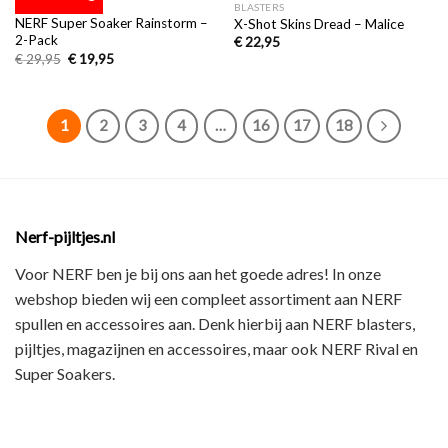
aan
aan
BLASTERS
BLASTERS
verlanglijst
verlanglijst
NERF Super Soaker Rainstorm –
X-Shot Skins Dread – Malice
2-Pack
€
22,95
€
29,95
€
19,95
1
2
3
4
…
16
17
18
Nerf-pijltjes.nl
Voor NERF ben je bij ons aan het goede adres! In onze
webshop bieden wij een
compleet assortiment
aan NERF
spullen en accessoires aan. Denk hierbij aan
NERF blasters,
pijltjes, magazijnen en accessoires
, maar ook
NERF Rival en
Super Soakers
.