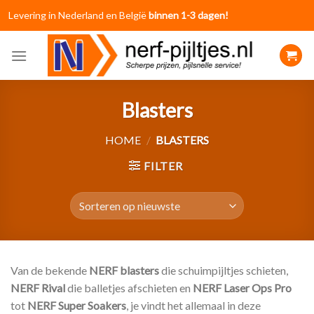
Skip
Levering in Nederland en België
binnen 1-3 dagen!
to
content
Blasters
HOME
/
BLASTERS
FILTER
Van de bekende
NERF blasters
die schuimpijltjes schieten,
NERF Rival
die balletjes afschieten en
NERF Laser Ops Pro
tot
NERF Super Soakers
, je vindt het allemaal in deze