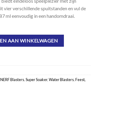
 biedt eindeloos speelplezier met zijn
t vier verschillende spuitstanden en vul de
887 ml eenvoudig in een handomdraai.
EN AAN WINKELWAGEN
,
NERF Blasters
,
Super Soaker
,
Water Blasters
,
Feest,