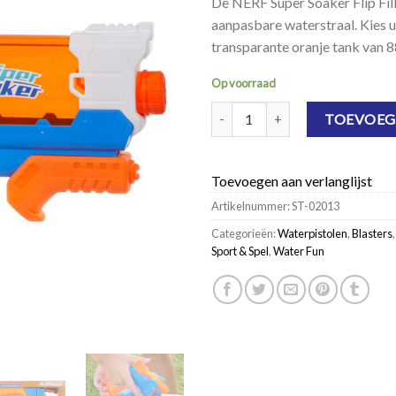
De NERF Super Soaker Flip Fill
aanpasbare waterstraal. Kies ui
transparante oranje tank van 
Op voorraad
NERF Super Soaker Flip Fill aantal
TOEVOEG
Toevoegen aan verlanglijst
Artikelnummer:
ST-02013
Categorieën:
Waterpistolen
,
Blasters
Sport & Spel
,
Water Fun