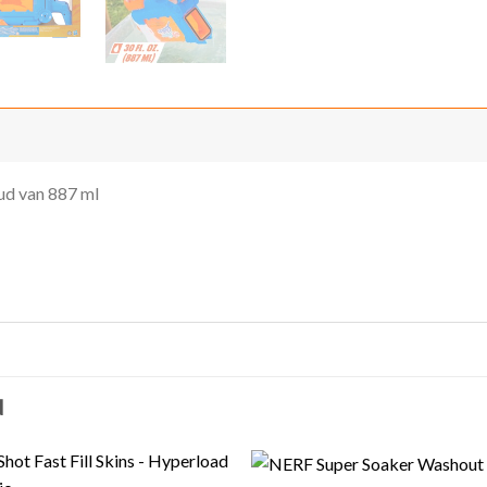
ud van 887 ml
N
+