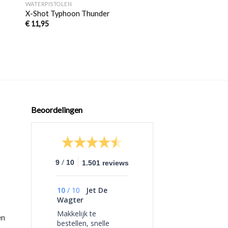
WATERPISTOLEN
gen
Toevoegen
X-Shot Typhoon Thunder
aan
€
11,95
jst
verlanglijst
Beoordelingen
/
9
10
1.501 reviews
10
/
10
Jet De
Wagter
Makkelijk te
en
bestellen, snelle