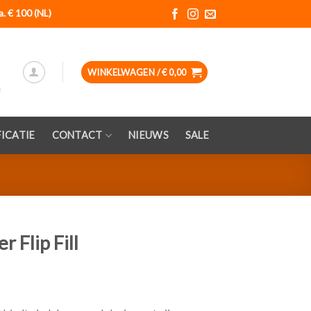
a. € 100 (NL)
WINKELWAGEN /
€
0,00
ICATIE
CONTACT
NIEUWS
SALE
 Flip Fill