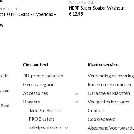
WATERPISTOLEN
Toevoegen
Toevoe
NERF Super Soaker Washout
RPISTOLEN
aan
aan
€
12,95
t Fast Fill Skins – Hyperload –
verlanglijst
verlangli
c
95
Ons aanbod
Klantenservice
s! In
3D-print producten
Verzending en levering
Geen categorie
Ruilen en retourneren
 aan.
Accessoires
Garantie en klachten
Blasters
Veelgestelde vragen
ival
Contact
Tack Pro Blasters
Cookiebeleid
PRO Blasters
Balletjes Blasters
Algemene Voorwaard