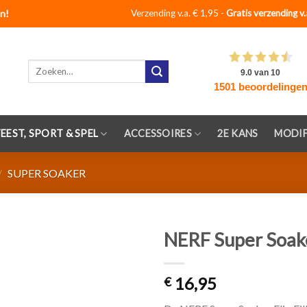
n!
Verzending v.a. € 1,95 -
Gratis verzending v.
Zoeken
naar:
FEEST, SPORT & SPEL
ACCESSOIRES
2E KANS
MODIF
/
SUPER SOAKER
NERF Super Soaker
Toevoegen
16,95
aan
€
verlanglijst