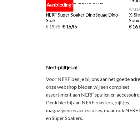
Aanbieding!
UITVERKOCHT
Toevoegen
Toevoegen
WATERPISTOLEN
WATE
aan
aan
 Fortnite
NERF Super Soaker DinoSquad Dino-
X-Sho
verlanglijst
verlanglijst
Boss
Soak
Soni
€
19,95
€
16,95
€
16,
Nerf-pijltjes.nl
Voor NERF ben je bij ons aan het goede adre
onze webshop bieden wij een
compleet
assortiment
aan NERF spullen en accessoires
Denk hierbij aan
NERF blasters, pijltjes,
magazijnen en accessoires
, maar ook
NERF R
en Super Soakers
.