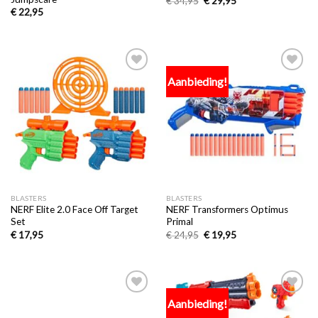
€
34,95
€
29,95
€
22,95
Aanbieding!
Toevoegen
Toevoegen
aan
aan
verlanglijst
verlanglijst
BLASTERS
BLASTERS
NERF Elite 2.0 Face Off Target
NERF Transformers Optimus
Set
Primal
€
17,95
€
24,95
€
19,95
Aanbieding!
Toevoegen
Toevoegen
aan
aan