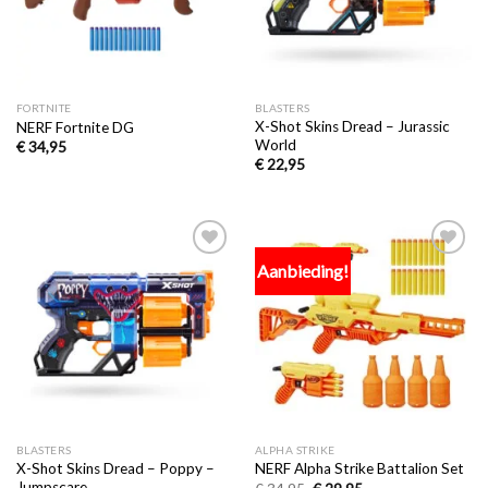
FORTNITE
BLASTERS
X-Shot Skins Dread – Jurassic
NERF Fortnite DG
World
€
34,95
€
22,95
Aanbieding!
Toevoegen
Toevoegen
aan
aan
verlanglijst
verlanglijst
BLASTERS
ALPHA STRIKE
X-Shot Skins Dread – Poppy –
NERF Alpha Strike Battalion Set
Jumpscare