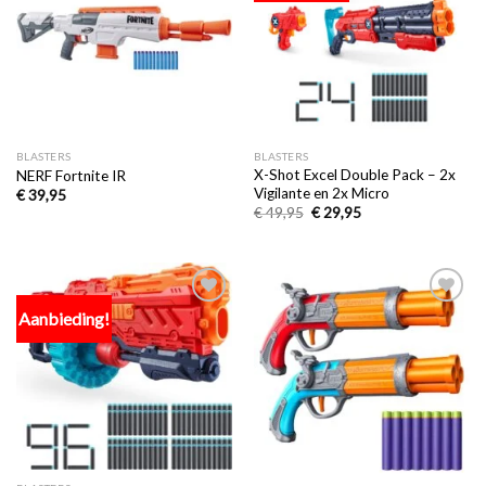
verlanglijst
verlanglijst
BLASTERS
BLASTERS
X-Shot Excel Double Pack – 2x
NERF Fortnite IR
Vigilante en 2x Micro
€
39,95
€
49,95
€
29,95
Aanbieding!
Toevoegen
Toevoegen
aan
aan
verlanglijst
verlanglijst