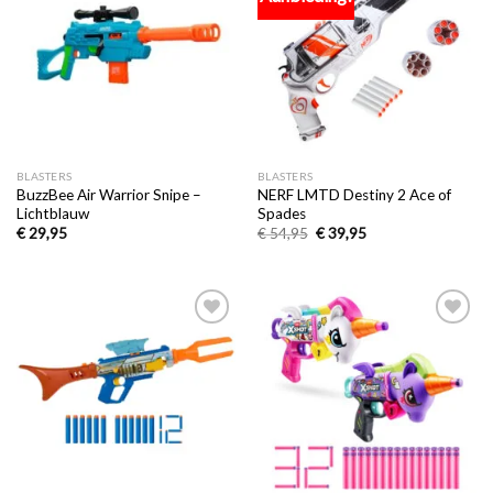
aan
aan
verlanglijst
verlanglijst
BLASTERS
BLASTERS
BuzzBee Air Warrior Snipe –
NERF LMTD Destiny 2 Ace of
Lichtblauw
Spades
€
29,95
€
54,95
€
39,95
Toevoegen
Toevoegen
aan
aan
verlanglijst
verlanglijst