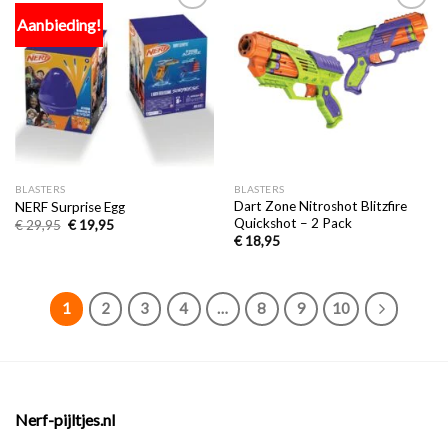
Aanbieding!
Toevoegen
Toevoegen
aan
aan
verlanglijst
verlanglijst
BLASTERS
BLASTERS
Dart Zone Nitroshot Blitzfire
NERF Surprise Egg
Quickshot – 2 Pack
€
29,95
€
19,95
€
18,95
1
2
3
4
…
8
9
10
Nerf-pijltjes.nl