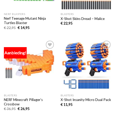
NERF BLASTERS
BLASTERS
Nerf Teenage Mutant Ninja
X-Shot Skins Dread – Malice
Turtles Blaster
€
22,95
€
22,95
€
14,95
Aanbieding!
Toevoegen
Toevoegen
aan
aan
verlanglijst
verlanglijst
BLASTERS
BLASTERS
NERF Minecraft Pillager’s
X-Shot Insanity Micro Dual Pack
Crossbow
€
11,95
€
36,95
€
26,95