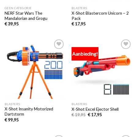
GEEN CATEGORIE
BLASTERS
NERF Star Wars The
X-Shot Blastercorn Unicorn – 2
Mandalorian and Grogu
Pack
€
39,95
€
17,95
Aanbieding!
Toevoegen
Toevoegen
aan
aan
verlanglijst
verlanglijst
BLASTERS
BLASTERS
X-Shot Insanity Motorized
X-Shot Excel Ejector Shell
Dartstorm
€
19,95
€
17,95
€
99,95