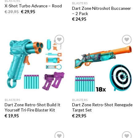
BLASTERS
BLASTERS
X-Shot Turbo Advance – Rood
Dart Zone Nitroshot Buccaneer
€
39,95
€
29,95
– 2 Pack
€
24,95
Toevoegen
Toevoegen
aan
aan
verlanglijst
verlanglijst
BLASTERS
BLASTERS
Dart Zone Retro-Shot Build It
Dart Zone Retro-Shot Renegade
Yourself Tri-Fire Blaster Kit
Target Set
€
19,95
€
29,95