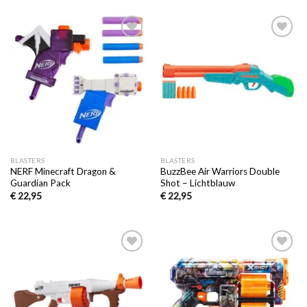
Toevoegen
Toevoegen
aan
aan
verlanglijst
verlanglijst
BLASTERS
BLASTERS
NERF Minecraft Dragon &
BuzzBee Air Warriors Double
Guardian Pack
Shot – Lichtblauw
€
22,95
€
22,95
Toevoegen
Toevoegen
aan
aan
verlanglijst
verlanglijst