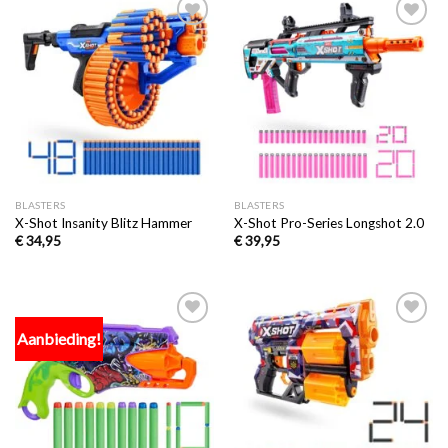
Toevoegen
Toevoegen
aan
aan
verlanglijst
verlanglijst
BLASTERS
BLASTERS
X-Shot Insanity Blitz Hammer
X-Shot Pro-Series Longshot 2.0
€
34,95
€
39,95
Aanbieding!
Toevoegen
Toevoegen
aan
aan
verlanglijst
verlanglijst