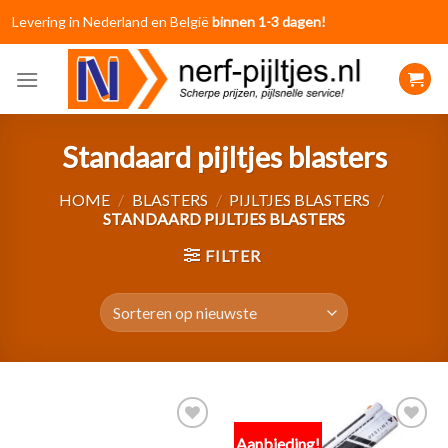
Skip
Levering in Nederland en België
binnen 1-3 dagen!
to
content
Standaard pijltjes blasters
HOME
/
BLASTERS
/
PIJLTJES BLASTERS
/
STANDAARD PIJLTJES BLASTERS
FILTER
Aanbieding!
Toevoegen
Toevoegen