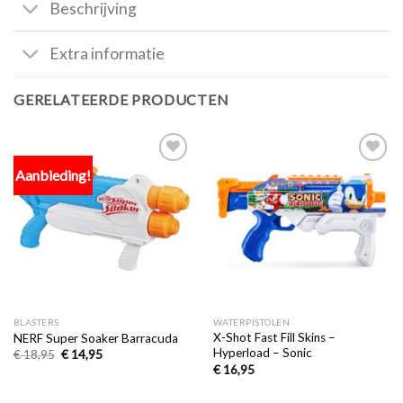
Beschrijving
Extra informatie
GERELATEERDE PRODUCTEN
Aanbieding!
Toevoegen
Toevoegen
aan
aan
verlanglijst
verlanglijst
BLASTERS
WATERPISTOLEN
X-Shot Fast Fill Skins –
NERF Super Soaker Barracuda
Hyperload – Sonic
€
18,95
€
14,95
€
16,95