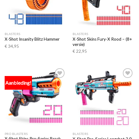
BLASTERS
BLASTERS
X-Shot Skins Fury-X Rood – (8+
X-Shot Insanity Blitz Hammer
versie)
€
34,95
€
22,95
Aanbieding!
Toevoegen
Toevoegen
aan
aan
verlanglijst
verlanglijst
PRO BLASTERS
BLASTERS
X-Shot Skins Pro-Series Break