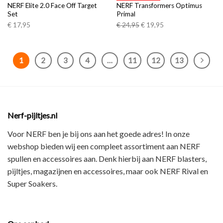
verlanglijst
verlanglijst
NERF Elite 2.0 Face Off Target
NERF Transformers Optimus
Set
Primal
€
17,95
€
24,95
€
19,95
1
2
3
4
…
11
12
13
Nerf-pijltjes.nl
Voor NERF ben je bij ons aan het goede adres! In onze
webshop bieden wij een
compleet assortiment
aan NERF
spullen en accessoires aan. Denk hierbij aan
NERF blasters,
pijltjes, magazijnen en accessoires
, maar ook
NERF Rival en
Super Soakers
.