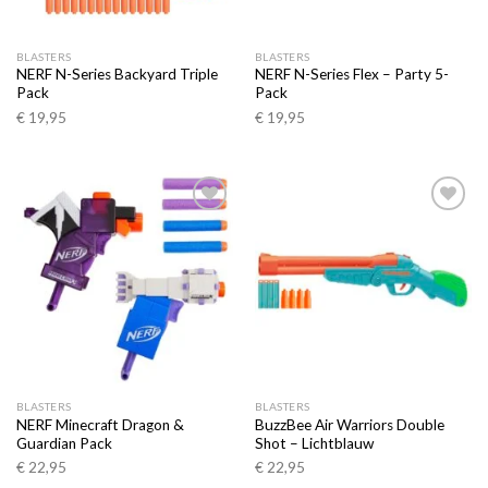
BLASTERS
BLASTERS
NERF N-Series Backyard Triple
NERF N-Series Flex – Party 5-
Pack
Pack
€
19,95
€
19,95
Toevoegen
Toevoegen
aan
aan
verlanglijst
verlanglijst
BLASTERS
BLASTERS
NERF Minecraft Dragon &
BuzzBee Air Warriors Double
Guardian Pack
Shot – Lichtblauw
€
22,95
€
22,95