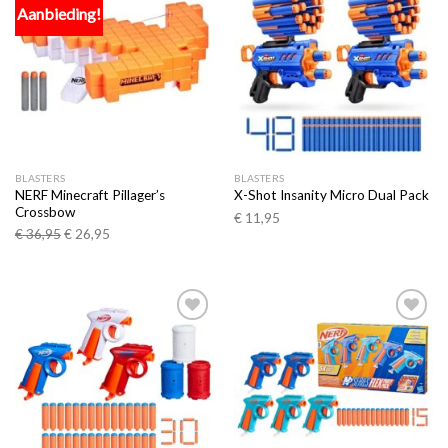
Aanbieding!
Toevoegen
Toevoegen
aan
aan
verlanglijst
verlanglijst
BLASTERS
BLASTERS
NERF Minecraft Pillager’s
X-Shot Insanity Micro Dual Pack
Crossbow
€
11,95
€
36,95
€
26,95
Toevoegen
Toevoegen
aan
aan
verlanglijst
verlanglijst