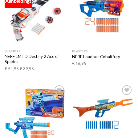
Aanbieding!
Toevoegen
Toevoegen
aan
aan
verlanglijst
verlanglijst
BLASTERS
BLASTERS
NERF LMTD Destiny 2 Ace of
NERF Loadout Cobaltfury
Spades
€
16,95
€
54,95
€
39,95
Toevoegen
Toevoegen
aan
aan
verlanglijst
verlanglijst