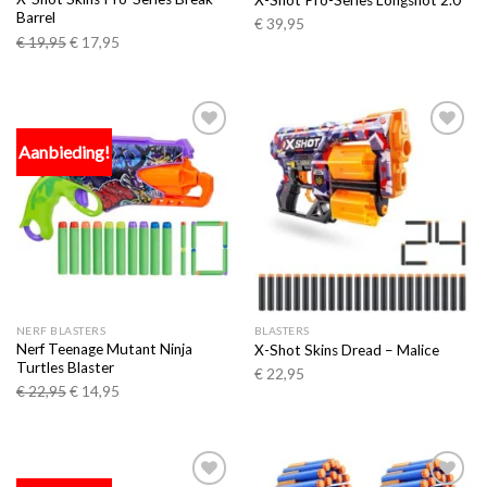
X-Shot Pro-Series Longshot 2.0
Barrel
€
39,95
€
19,95
€
17,95
Aanbieding!
Toevoegen
Toevoegen
aan
aan
verlanglijst
verlanglijst
NERF BLASTERS
BLASTERS
Nerf Teenage Mutant Ninja
X-Shot Skins Dread – Malice
Turtles Blaster
€
22,95
€
22,95
€
14,95