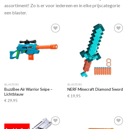
assortiment! Zo is er voor iedereen en in elke prijscategorie
een blaster.
Toevoegen
Toevoegen
aan
aan
verlanglijst
verlanglijst
BLASTERS
BLASTERS
BuzzBee Air Warrior Snipe –
NERF Minecraft Diamond Sword
Lichtblauw
€
19,95
€
29,95