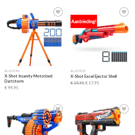
Aanbieding!
Toevoegen
Toevoegen
aan
aan
verlanglijst
verlanglijst
BLASTERS
BLASTERS
X-Shot Insanity Motorized
X-Shot Excel Ejector Shell
Dartstorm
€
19,95
€
17,95
€
99,95
Toevoegen
Toevoegen
aan
aan
verlanglijst
verlanglijst