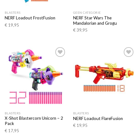
BLASTERS
GEEN CATEGORIE
NERF Star Wars The
NERF Loadout FrostFusion
Mandalorian and Grogu
€
19,95
€
39,95
Toevoegen
Toevoegen
aan
aan
verlanglijst
verlanglijst
BLASTERS
BLASTERS
X-Shot Blastercorn Unicorn – 2
NERF Loadout FlareFusion
Pack
€
19,95
€
17,95