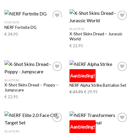
FORTNITE
Toevoegen
Toevoegen
NERF Fortnite DG
aan
aan
BLASTERS
verlanglijst
verlanglijst
X-Shot Skins Dread – Jurassic
€
34,95
World
€
22,95
Aanbieding!
Toevoegen
Toevoegen
aan
aan
BLASTERS
ALPHA STRIKE
verlanglijst
verlanglijst
X-Shot Skins Dread – Poppy –
NERF Alpha Strike Battalion Set
Jumpscare
€
34,95
€
29,95
€
22,95
Aanbieding!
Toevoegen
Toevoegen
aan
aan
BLASTERS
BLASTERS