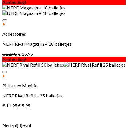
Aanbieding!
Toevoegen aan verlanglijst
+
Accessoires
NERF Rival Magazijn + 18 balletjes
€
22,95
€
16,95
Aanbieding!
Toevoegen aan verlanglijst
+
Pijltjes en Munitie
NERF Rival Refill – 25 balletjes
€
11,95
€
5,95
Nerf-pijltjes.nl