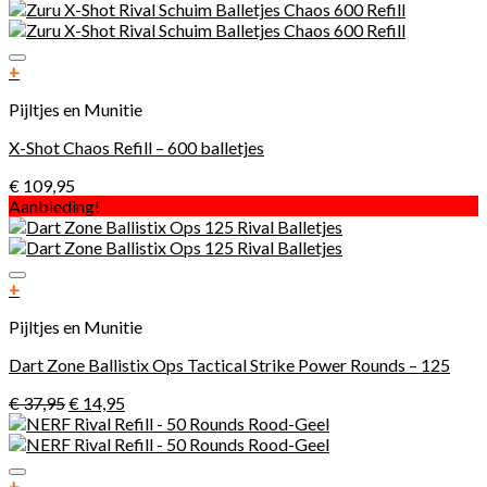
Toevoegen aan verlanglijst
+
Pijltjes en Munitie
X-Shot Chaos Refill – 600 balletjes
€
109,95
Aanbieding!
Toevoegen aan verlanglijst
+
Pijltjes en Munitie
Dart Zone Ballistix Ops Tactical Strike Power Rounds – 125
€
37,95
€
14,95
Toevoegen aan verlanglijst
+