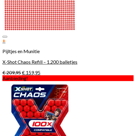
Toevoegen aan verlanglijst
+
Pijltjes en Munitie
X-Shot Chaos Refill – 1.200 balletjes
€
209,95
€
159,95
Aanbieding!