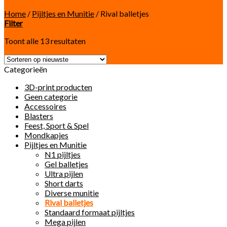
Home
/
Pijltjes en Munitie
/
Rival balletjes
Filter
Toont alle 13 resultaten
Categorieën
3D-print producten
Geen categorie
Accessoires
Blasters
Feest, Sport & Spel
Mondkapjes
Pijltjes en Munitie
N1 pijltjes
Gel balletjes
Ultra pijlen
Short darts
Diverse munitie
Rival balletjes
Standaard formaat pijltjes
Mega pijlen