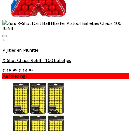
Toevoegen aan verlanglijst
+
Pijltjes en Munitie
X-Shot Chaos Refill – 100 balletjes
€
18,95
€
14,95
Aanbieding!