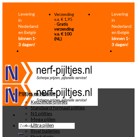
Skip
to
Levering
Levering
Verzending
content
v.a. € 1,95
in
in
-
Gratis
Nederland
Nederland
verzending
en België
en België
v.a. € 100
binnen 1-
binnen 1-
(NL)
3 dagen!
3 dagen!
Pijltjes en Munitie
Keuzehulp pijltjes
Standaard formaat pijltjes
N1 pijltjes
Mega pijlen
Zoeken
Ultra pijlen
naar:
Rival balletjes
Short darts