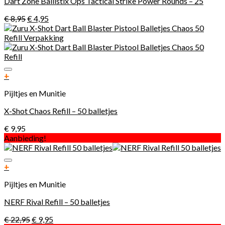
Dart Zone Ballistix Ops Tactical Strike Power Rounds – 25
€
8,95
€
4,95
Toevoegen aan verlanglijst
+
Pijltjes en Munitie
X-Shot Chaos Refill – 50 balletjes
€
9,95
Aanbieding!
Toevoegen aan verlanglijst
+
Pijltjes en Munitie
NERF Rival Refill – 50 balletjes
€
22,95
€
9,95