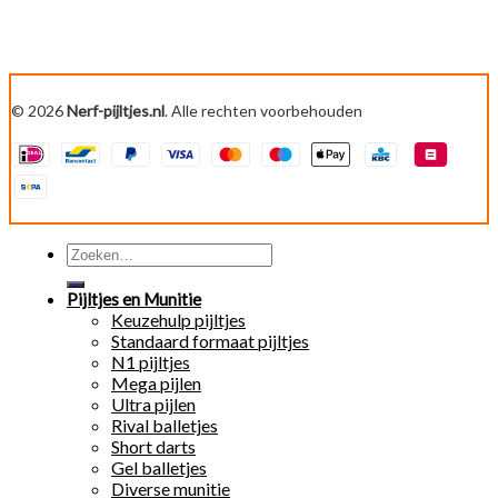
© 2026
Nerf-pijltjes.nl
. Alle rechten voorbehouden
Zoeken
naar:
Pijltjes en Munitie
Keuzehulp pijltjes
Standaard formaat pijltjes
N1 pijltjes
Mega pijlen
Ultra pijlen
Rival balletjes
Short darts
Gel balletjes
Diverse munitie