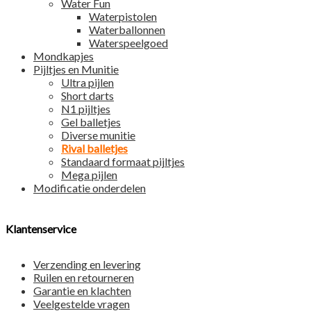
Water Fun
Waterpistolen
Waterballonnen
Waterspeelgoed
Mondkapjes
Pijltjes en Munitie
Ultra pijlen
Short darts
N1 pijltjes
Gel balletjes
Diverse munitie
Rival balletjes
Standaard formaat pijltjes
Mega pijlen
Modificatie onderdelen
Klantenservice
Verzending en levering
Ruilen en retourneren
Garantie en klachten
Veelgestelde vragen