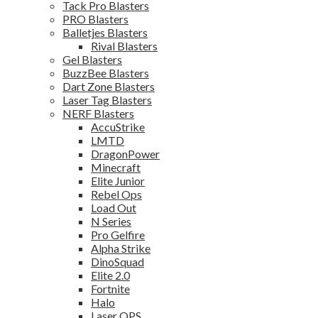
Tack Pro Blasters
PRO Blasters
Balletjes Blasters
Rival Blasters
Gel Blasters
BuzzBee Blasters
Dart Zone Blasters
Laser Tag Blasters
NERF Blasters
AccuStrike
LMTD
DragonPower
Minecraft
Elite Junior
Rebel Ops
Load Out
N Series
Pro Gelfire
Alpha Strike
DinoSquad
Elite 2.0
Fortnite
Halo
Laser OPS