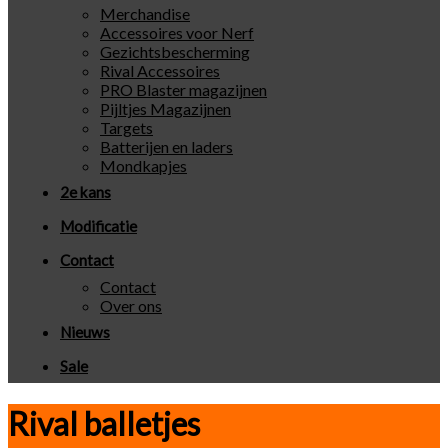
Merchandise
Accessoires voor Nerf
Gezichtsbescherming
Rival Accessoires
PRO Blaster magazijnen
Pijltjes Magazijnen
Targets
Batterijen en laders
Mondkapjes
2e kans
Modificatie
Contact
Contact
Over ons
Nieuws
Sale
Rival balletjes