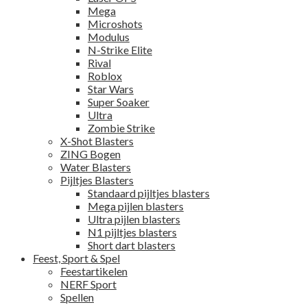
Mega
Microshots
Modulus
N-Strike Elite
Rival
Roblox
Star Wars
Super Soaker
Ultra
Zombie Strike
X-Shot Blasters
ZING Bogen
Water Blasters
Pijltjes Blasters
Standaard pijltjes blasters
Mega pijlen blasters
Ultra pijlen blasters
N1 pijltjes blasters
Short dart blasters
Feest, Sport & Spel
Feestartikelen
NERF Sport
Spellen