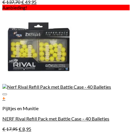
€
137,70
€
49,95
Aanbieding!
Toevoegen aan verlanglijst
+
Pijltjes en Munitie
NERF Rival Refill Pack met Battle Case – 40 Balletjes
€
17,95
€
8,95