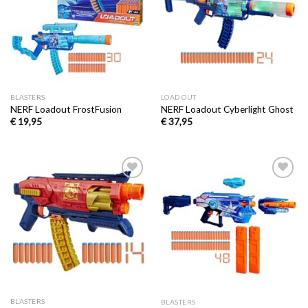
verlanglijst
verlanglijst
BLASTERS
LOAD OUT
NERF Loadout FrostFusion
NERF Loadout Cyberlight Ghost
€
19,95
€
37,95
Toevoegen
Toevoegen
aan
aan
verlanglijst
verlanglijst
BLASTERS
BLASTERS