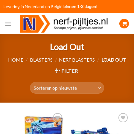
Skip
Levering in Nederland en België
binnen 1-3 dagen!
to
content
Load Out
HOME
/
BLASTERS
/
NERF BLASTERS
/
LOAD OUT
FILTER
Toevoegen
Toevoegen
aan
aan