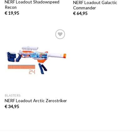
NERF Loadout Shadowspeed
NERF Loadout Galactic
Recon
Commander
€
19,95
€
64,95
Toevoegen
aan
verlanglijst
BLASTERS
NERF Loadout Arctic Zerostriker
€
34,95