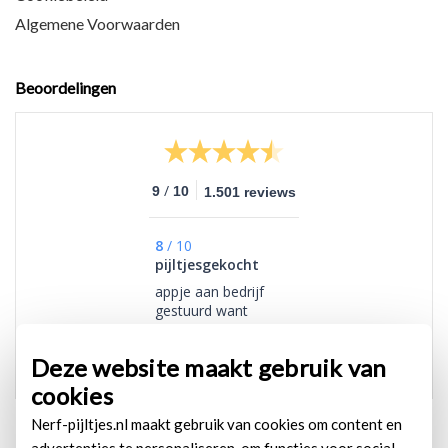
Algemene Voorwaarden
Beoordelingen
/
9
10
1.501 reviews
8
/
10
pijltjesgekocht
appje aan bedrijf
gestuurd want
verouderde nerf gun
gekocht op
Deze website maakt gebruik van
koningsdag,
medewerker raadde
cookies
de juiste pijltjes aan
Nerf-pijltjes.nl maakt gebruik van cookies om content en
met goeie link, en ze
paste, top
advertenties te personaliseren, om functies voor social