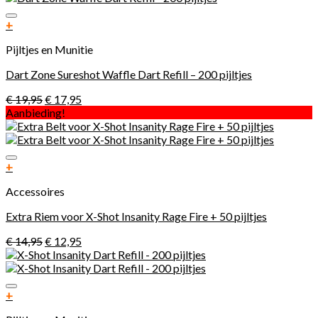
Toevoegen aan verlanglijst
+
Pijltjes en Munitie
Dart Zone Sureshot Waffle Dart Refill – 200 pijltjes
€
19,95
€
17,95
Aanbieding!
Toevoegen aan verlanglijst
+
Accessoires
Extra Riem voor X-Shot Insanity Rage Fire + 50 pijltjes
€
14,95
€
12,95
Toevoegen aan verlanglijst
+