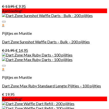
€
13,95
€
9,95
Aanbieding!
Toevoegen aan verlanglijst
+
Pijltjes en Munitie
Dart Zone Sureshot Waffle Darts – Bulk – 200 pijltjes
€
21,95
€
14,95
Toevoegen aan verlanglijst
+
Pijltjes en Munitie
Dart Zone Max Ruby Standaard Lengte Pijltjes – 100 pijltjes
€
19,95
Aanbieding!