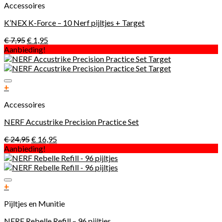
Accessoires
K’NEX K-Force – 10 Nerf pijltjes + Target
€
7,95
€
1,95
Aanbieding!
Toevoegen aan verlanglijst
+
Accessoires
NERF Accustrike Precision Practice Set
€
24,95
€
16,95
Aanbieding!
Toevoegen aan verlanglijst
+
Pijltjes en Munitie
NERF Rebelle Refill – 96 pijltjes