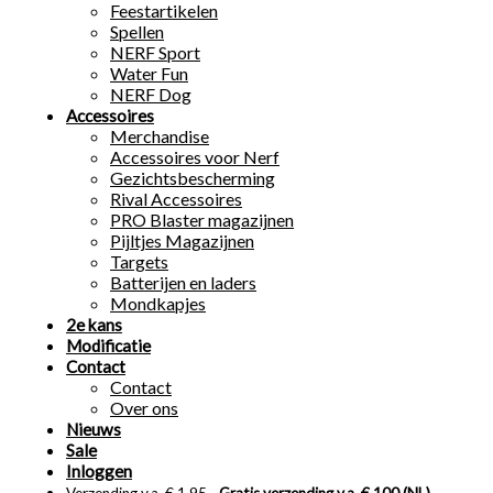
Feestartikelen
Spellen
NERF Sport
Water Fun
NERF Dog
Accessoires
Merchandise
Accessoires voor Nerf
Gezichtsbescherming
Rival Accessoires
PRO Blaster magazijnen
Pijltjes Magazijnen
Targets
Batterijen en laders
Mondkapjes
2e kans
Modificatie
Contact
Contact
Over ons
Nieuws
Sale
Inloggen
Verzending v.a. € 1,95 -
Gratis verzending v.a. € 100 (NL)