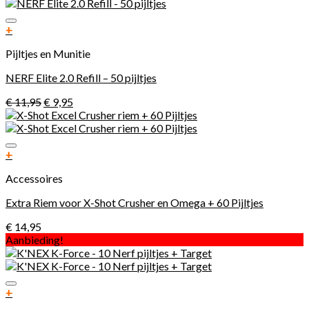
Toevoegen aan verlanglijst
+
Pijltjes en Munitie
NERF Elite 2.0 Refill – 50 pijltjes
€
11,95
€
9,95
Toevoegen aan verlanglijst
+
Accessoires
Extra Riem voor X-Shot Crusher en Omega + 60 Pijltjes
€
14,95
Aanbieding!
Toevoegen aan verlanglijst
+