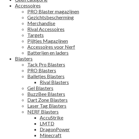
Accessoires
PRO Blaster magazijnen
Gezichtsbescherming
Merchandise
Rival Accessoires
Targets
Pijltjes Magazijnen
Accessoires voor Nerf
Batterijen en laders
Blasters
Tack Pro Blasters
PRO Blasters
Balletjes Blasters
Rival Blasters
Gel Blasters
BuzzBee Blasters
Dart Zone Blasters
Laser Tag Blasters
NERF Blasters
AccuStrike
LMTD
DragonPower
Minecraft