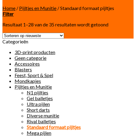
Home
/
Pijltjes en Munitie
/
Standaard formaat pijltjes
Filter
Resultaat 1–28 van de 35 resultaten wordt getoond
Categorieën
3D-print producten
Geen categorie
Accessoires
Blasters
Feest, Sport & Spel
Mondkapjes
Pijltjes en Munitie
N1 pijltjes
Gel balletjes
Ultra pijlen
Short darts
Diverse munitie
Rival balletjes
Standaard formaat pijltjes
Mega pijlen