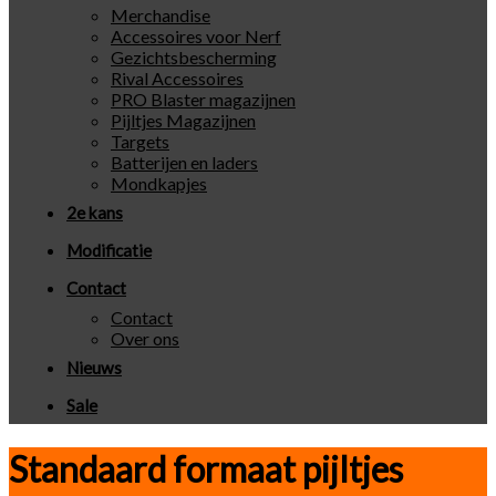
Merchandise
Accessoires voor Nerf
Gezichtsbescherming
Rival Accessoires
PRO Blaster magazijnen
Pijltjes Magazijnen
Targets
Batterijen en laders
Mondkapjes
2e kans
Modificatie
Contact
Contact
Over ons
Nieuws
Sale
Standaard formaat pijltjes