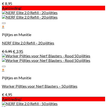
€
8,95
Aanbieding!
Toevoegen aan verlanglijst
+
Pijltjes en Munitie
NERF Elite 2.0 Refill – 20 pijltjes
€
5,95
€
3,95
Toevoegen aan verlanglijst
+
Pijltjes en Munitie
Worker Pijltjes voor Nerf Blasters – 50 pijltjes
€
4,95
Aanbieding!