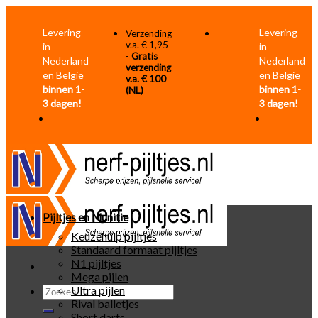
Skip
to
Levering
Levering
Verzending
content
v.a. € 1,95
in
in
-
Gratis
Nederland
Nederland
verzending
en België
en België
v.a. € 100
binnen 1-
binnen 1-
(NL)
3 dagen!
3 dagen!
Pijltjes en Munitie
Keuzehulp pijltjes
Standaard formaat pijltjes
N1 pijltjes
Mega pijlen
Zoeken
Ultra pijlen
naar:
Rival balletjes
Short darts