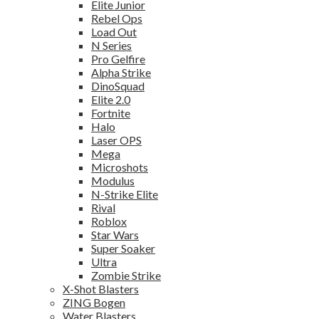
Elite Junior
Rebel Ops
Load Out
N Series
Pro Gelfire
Alpha Strike
DinoSquad
Elite 2.0
Fortnite
Halo
Laser OPS
Mega
Microshots
Modulus
N-Strike Elite
Rival
Roblox
Star Wars
Super Soaker
Ultra
Zombie Strike
X-Shot Blasters
ZING Bogen
Water Blasters