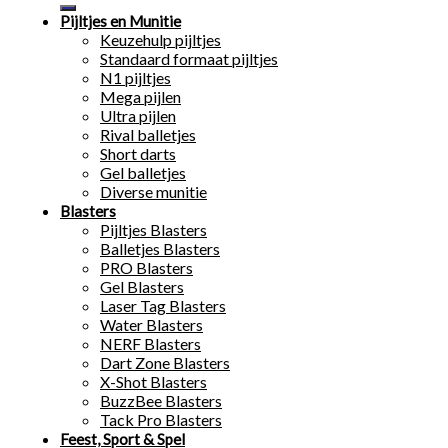
Pijltjes en Munitie
Keuzehulp pijltjes
Standaard formaat pijltjes
N1 pijltjes
Mega pijlen
Ultra pijlen
Rival balletjes
Short darts
Gel balletjes
Diverse munitie
Blasters
Pijltjes Blasters
Balletjes Blasters
PRO Blasters
Gel Blasters
Laser Tag Blasters
Water Blasters
NERF Blasters
Dart Zone Blasters
X-Shot Blasters
BuzzBee Blasters
Tack Pro Blasters
Feest, Sport & Spel