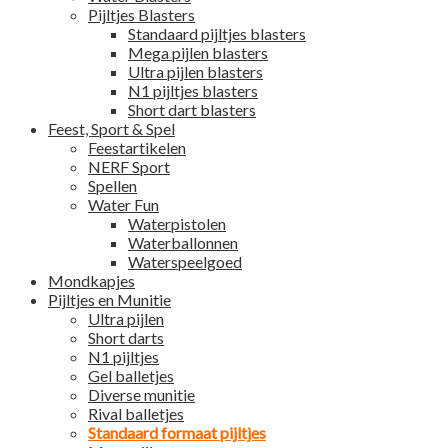
Pijltjes Blasters
Standaard pijltjes blasters
Mega pijlen blasters
Ultra pijlen blasters
N1 pijltjes blasters
Short dart blasters
Feest, Sport & Spel
Feestartikelen
NERF Sport
Spellen
Water Fun
Waterpistolen
Waterballonnen
Waterspeelgoed
Mondkapjes
Pijltjes en Munitie
Ultra pijlen
Short darts
N1 pijltjes
Gel balletjes
Diverse munitie
Rival balletjes
Standaard formaat pijltjes