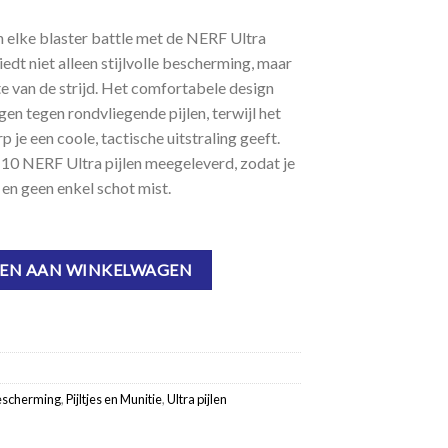
n elke blaster battle met de NERF Ultra
edt niet alleen stijlvolle bescherming, maar
tte van de strijd. Het comfortabele design
en tegen rondvliegende pijlen, terwijl het
 je een coole, tactische uitstraling geeft.
 10 NERF Ultra pijlen meegeleverd, zodat je
 en geen enkel schot mist.
ltra Pijlen aantal
EN AAN WINKELWAGEN
escherming
,
Pijltjes en Munitie
,
Ultra pijlen