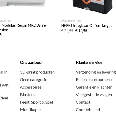
+
SSOIRES
ACCESSOIRES
 Modulus Recon MK2 Barrel
NERF Draagbaar Oefen Target
nsion
€
24,95
€
14,95
5
Ons aanbod
Klantenservice
s! In
3D-print producten
Verzending en levering
Geen categorie
Ruilen en retourneren
 aan.
Accessoires
Garantie en klachten
Blasters
Veelgestelde vragen
ival
Feest, Sport & Spel
Contact
Mondkapjes
Cookiebeleid