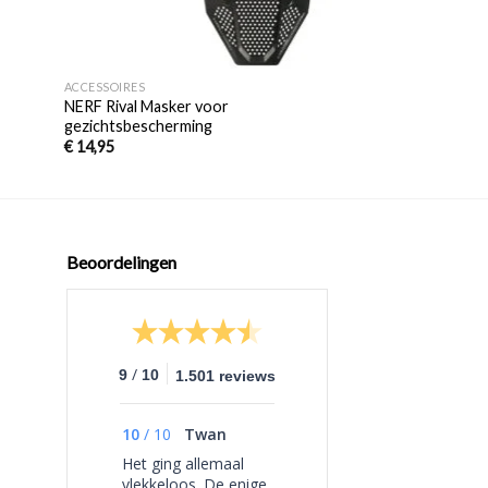
+
+
ACCESSOIRES
ACCESSOIRES
NERF Rival Masker voor
Dart Zone Ballisti
gezichtsbescherming
Losse Hopper Gro
€
14,95
€
9,95
Beoordelingen
/
9
10
1.501 reviews
10
/
10
Twan
Het ging allemaal
vlekkeloos. De enige