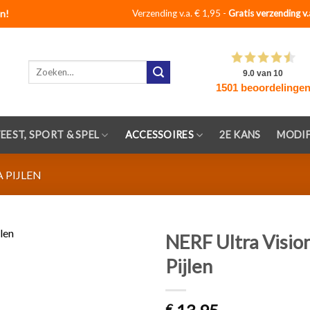
n!
Verzending v.a. € 1,95 -
Gratis verzending v.
Zoeken
naar:
FEEST, SPORT & SPEL
ACCESSOIRES
2E KANS
MODIF
 PIJLEN
NERF Ultra Vision
Pijlen
Toevoegen
aan
verlanglijst
€