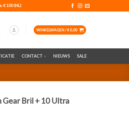
a. € 100 (NL)
WINKELWAGEN /
€
0,00
ICATIE
CONTACT
NIEUWS
SALE
 Gear Bril + 10 Ultra