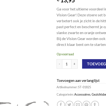
13,95
Ga voor het ultieme voordeel i
Vision Gear! Deze stoere set bi
verbetert ook je zicht in de hi
past perfect en beschermt je og
slanke zwarte en oranje ontwerp
Bij de Vision Gear worden ook
direct klaar bent om te starten
Op voorraad
NERF Ultra Vision Gear Bril + 10 U
TOEVOEG
Toevoegen aan verlanglijst
Artikelnummer:
ST-01825
Categorieën:
Accessoires
,
Gezichtsb