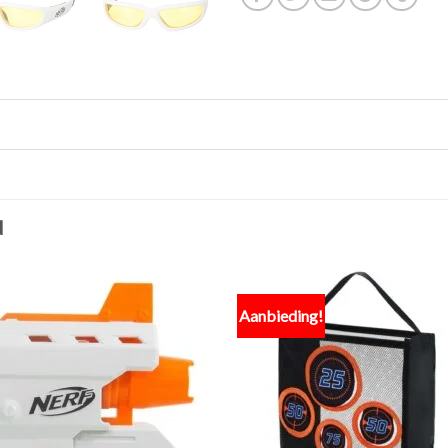
N
Aanbieding!
Toevoegen
Toevo
aan
aa
verlanglijst
verlang