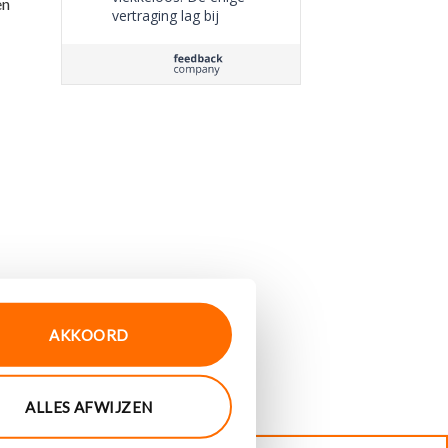
en
vertraging lag bij
PostNL, maar daar
kunnen jullie
natuurlijk niets aan
doen.
AKKOORD
ALLES AFWIJZEN