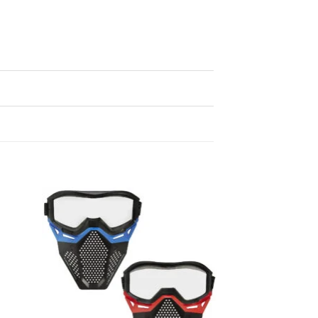
egen
Toevoegen
n
aan
lijst
verlanglijst