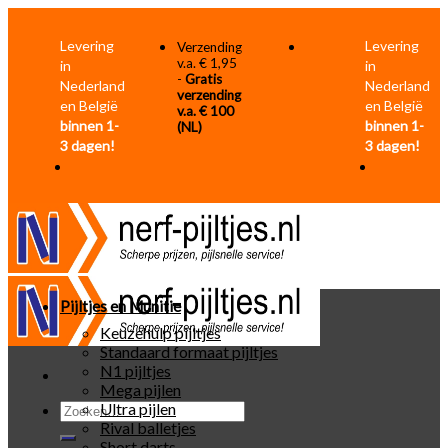
Skip
to
Levering
Levering
Verzending
content
v.a. € 1,95
in
in
-
Gratis
Nederland
Nederland
verzending
en België
en België
v.a. € 100
binnen 1-
binnen 1-
(NL)
3 dagen!
3 dagen!
Pijltjes en Munitie
Keuzehulp pijltjes
Standaard formaat pijltjes
N1 pijltjes
Mega pijlen
Zoeken
Ultra pijlen
naar:
Rival balletjes
Short darts