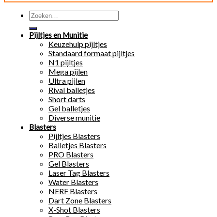
Zoeken
naar:
Pijltjes en Munitie
Keuzehulp pijltjes
Standaard formaat pijltjes
N1 pijltjes
Mega pijlen
Ultra pijlen
Rival balletjes
Short darts
Gel balletjes
Diverse munitie
Blasters
Pijltjes Blasters
Balletjes Blasters
PRO Blasters
Gel Blasters
Laser Tag Blasters
Water Blasters
NERF Blasters
Dart Zone Blasters
X-Shot Blasters