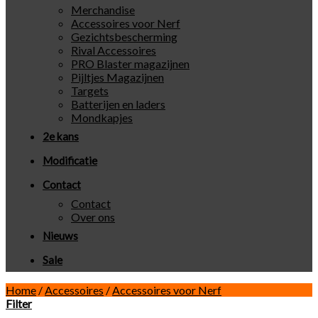
Merchandise
Accessoires voor Nerf
Gezichtsbescherming
Rival Accessoires
PRO Blaster magazijnen
Pijltjes Magazijnen
Targets
Batterijen en laders
Mondkapjes
2e kans
Modificatie
Contact
Contact
Over ons
Nieuws
Sale
Home
/
Accessoires
/
Accessoires voor Nerf
Filter