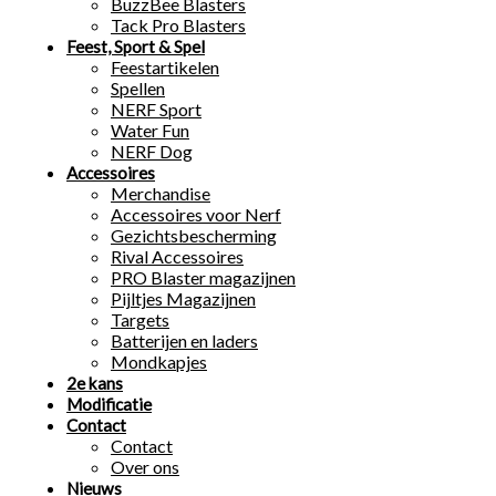
BuzzBee Blasters
Tack Pro Blasters
Feest, Sport & Spel
Feestartikelen
Spellen
NERF Sport
Water Fun
NERF Dog
Accessoires
Merchandise
Accessoires voor Nerf
Gezichtsbescherming
Rival Accessoires
PRO Blaster magazijnen
Pijltjes Magazijnen
Targets
Batterijen en laders
Mondkapjes
2e kans
Modificatie
Contact
Contact
Over ons
Nieuws