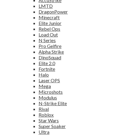
AccuStrike
LMTD
DragonPower
Minecraft
Elite Junior
Rebel Ops
Load Out
N Series
Pro Gelfire
Alpha Strike
DinoSquad
Elite 2.0
Fortnite
Halo
Laser OPS
Mega
Microshots
Modulus
N-Strike Elite
Rival
Roblox
Star Wars
Super Soaker
Ultra