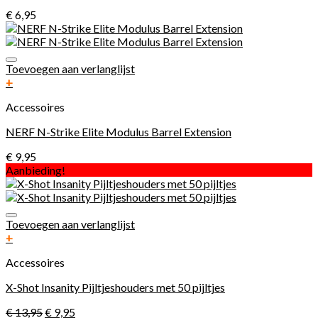
€
6,95
Toevoegen aan verlanglijst
+
Accessoires
NERF N-Strike Elite Modulus Barrel Extension
€
9,95
Aanbieding!
Toevoegen aan verlanglijst
+
Accessoires
X-Shot Insanity Pijltjeshouders met 50 pijltjes
€
13,95
€
9,95