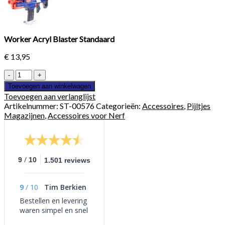
Worker Acryl Blaster Standaard
€
13,95
Worker
Acryl
Toevoegen aan winkelwagen
Blaster
Toevoegen aan verlanglijst
Standaard
Artikelnummer:
ST-00576
Categorieën:
Accessoires
,
Pijltjes
aantal
Magazijnen
,
Accessoires voor Nerf
/
9
10
1.501 reviews
9
/
10
Tim Berkien
Bestellen en levering
waren simpel en snel