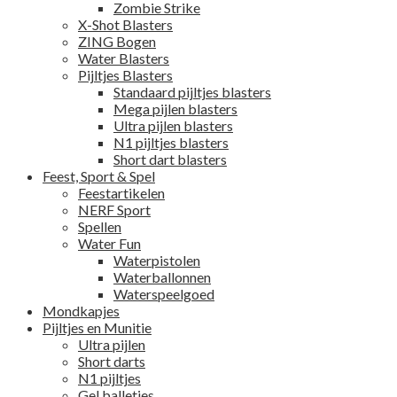
Zombie Strike
X-Shot Blasters
ZING Bogen
Water Blasters
Pijltjes Blasters
Standaard pijltjes blasters
Mega pijlen blasters
Ultra pijlen blasters
N1 pijltjes blasters
Short dart blasters
Feest, Sport & Spel
Feestartikelen
NERF Sport
Spellen
Water Fun
Waterpistolen
Waterballonnen
Waterspeelgoed
Mondkapjes
Pijltjes en Munitie
Ultra pijlen
Short darts
N1 pijltjes
Gel balletjes