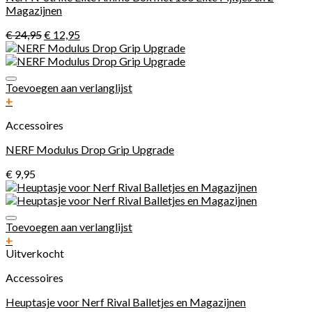
Magazijnen
€
24,95
€
12,95
Toevoegen aan verlanglijst
+
Accessoires
NERF Modulus Drop Grip Upgrade
€
9,95
Toevoegen aan verlanglijst
+
Uitverkocht
Accessoires
Heuptasje voor Nerf Rival Balletjes en Magazijnen