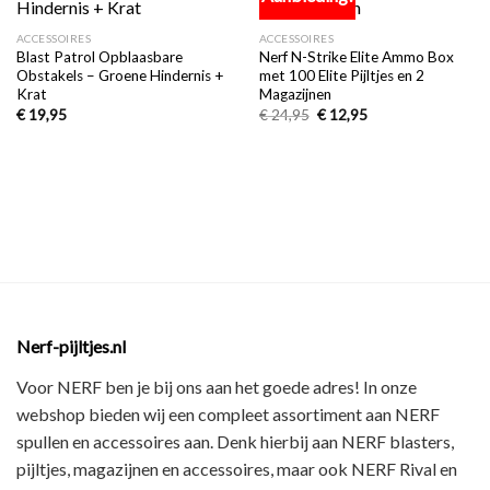
aan
aan
verlanglijst
verlanglijst
ACCESSOIRES
ACCESSOIRES
Blast Patrol Opblaasbare
Nerf N-Strike Elite Ammo Box
Obstakels – Groene Hindernis +
met 100 Elite Pijltjes en 2
Krat
Magazijnen
€
19,95
€
24,95
€
12,95
Nerf-pijltjes.nl
Voor NERF ben je bij ons aan het goede adres! In onze
webshop bieden wij een
compleet assortiment
aan NERF
spullen en accessoires aan. Denk hierbij aan
NERF blasters,
pijltjes, magazijnen en accessoires
, maar ook
NERF Rival en