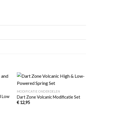
+
egen
Toevoegen
MODIFICATIE ONDERDELEN
n
aan
d Low
lijst
verlanglijst
Dart Zone Volcanic Modificatie Set
€
12,95