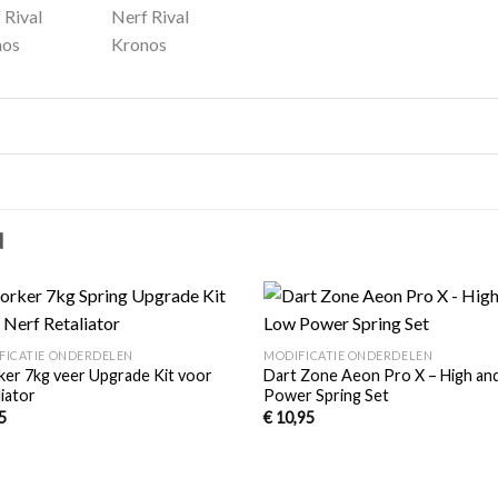
N
+
Toevoegen
Toevo
FICATIE ONDERDELEN
MODIFICATIE ONDERDELEN
aan
aa
er 7kg veer Upgrade Kit voor
Dart Zone Aeon Pro X – High an
verlanglijst
verlang
liator
Power Spring Set
5
€
10,95