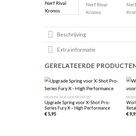
Beschrijving
Extra informatie
GERELATEERDE PRODUCTE
+
+
Toevoegen
MODIFICATIE ONDERDELEN
MODI
aan
Upgrade Spring voor X-Shot Pro-
Work
verlanglijst
Series Fury X – High Performance
Reta
€
5,95
€
9,9