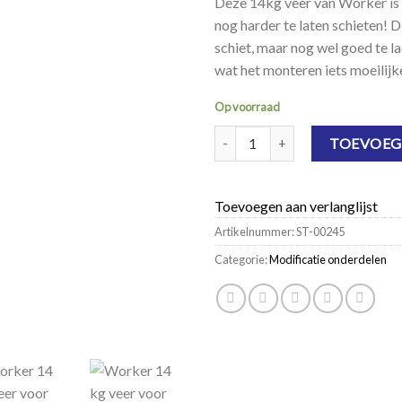
Deze 14kg veer van Worker is
nog harder te laten schieten! 
schiet, maar nog wel goed te lad
wat het monteren iets moeilijk
Op voorraad
Worker 14 kg veer voor Nerf Riv
TOEVOEG
Toevoegen aan verlanglijst
Artikelnummer:
ST-00245
Categorie:
Modificatie onderdelen