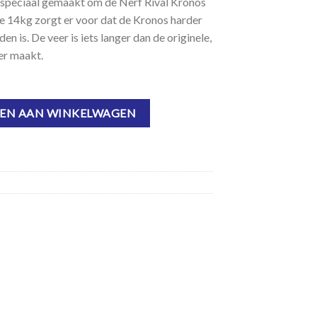
 speciaal gemaakt om de Nerf Rival Kronos
De 14kg zorgt er voor dat de Kronos harder
en is. De veer is iets langer dan de originele,
er maakt.
al Kronos aantal
EN AAN WINKELWAGEN