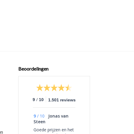
+
MODIFICATIE ONDER
Worker 5kg Veer U
Nerf Slingfire
€
7,95
Beoordelingen
/
9
10
1.501 reviews
9
/
10
Jonas van
Steen
Goede prijzen en het
en