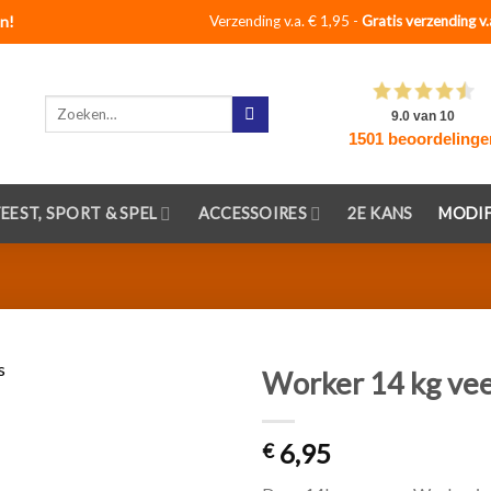
n!
Verzending v.a. € 1,95 -
Gratis verzending v.
Zoeken
naar:
FEEST, SPORT & SPEL
ACCESSOIRES
2E KANS
MODIF
Worker 14 kg vee
Toevoegen
6,95
aan
€
verlanglijst