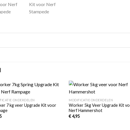
N
+
Toevoegen
Toevo
FICATIE ONDERDELEN
MODIFICATIE ONDERDELEN
aan
aa
er 7 kg veer Upgrade Kit voor
Worker 5kg Veer Upgrade Kit v
verlanglijst
verlang
page
Nerf Hammershot
5
€
4,95