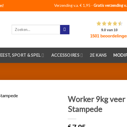
n!
Verzending v.a. € 1,95 -
Gratis verzending v.
Zoeken
naar:
FEEST, SPORT & SPEL
ACCESSOIRES
2E KANS
MODIF
Worker 9kg veer 
Stampede
Toevoegen
aan
verlanglijst
€