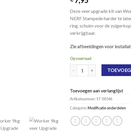
7,95
Deze veer upgrade kit van Wor
NERF Stampede harder te laten 
ring, schuim voor de zuigerko
verkrijgbaar.
Zie afbeeldingen voor installati
Op voorraad
Worker 9kg veer Upgrade Kit vo
TOEVOEG
Toevoegen aan verlanglijst
Artikelnummer:
ST-00546
Categorie:
Modificatie onderdelen