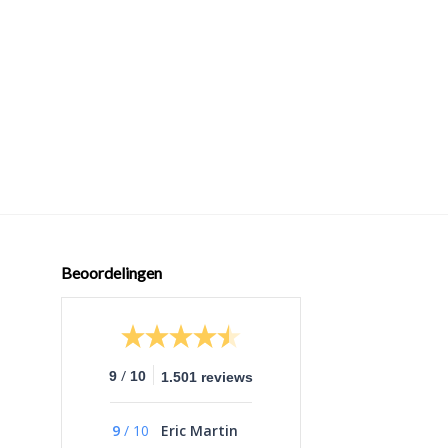
+
MODIFICATIE ONDER
Upgrade Spring vo
Series Fury X – H
€
5,95
Beoordelingen
/
9
10
1.501 reviews
9
/
10
Eric Martin