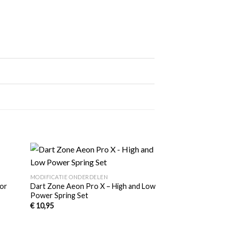
+
egen
Toevoegen
MODIFICATIE ONDERDELEN
n
aan
oor
Dart Zone Aeon Pro X – High and Low
lijst
verlanglijst
Power Spring Set
€
10,95