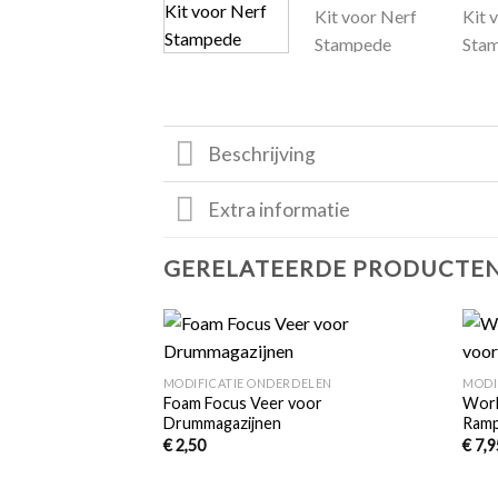
Beschrijving
Extra informatie
GERELATEERDE PRODUCTE
+
+
Toevoegen
MODIFICATIE ONDERDELEN
MODI
aan
Foam Focus Veer voor
Work
verlanglijst
Drummagazijnen
Ram
€
2,50
€
7,9