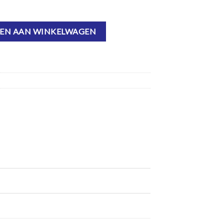
3 Oranje - Gemotoriseerde Gel Blaster aantal
EN AAN WINKELWAGEN