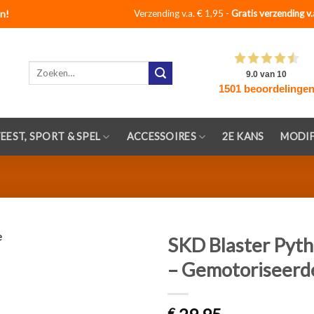
n!
Verzending v.a. € 1,95 -
Gratis verzending v.
Zoeken
naar:
FEEST, SPORT & SPEL
ACCESSOIRES
2E KANS
MODIF
SKD Blaster Pyth
– Gemotoriseerde
Toevoegen
aan
verlanglijst
€