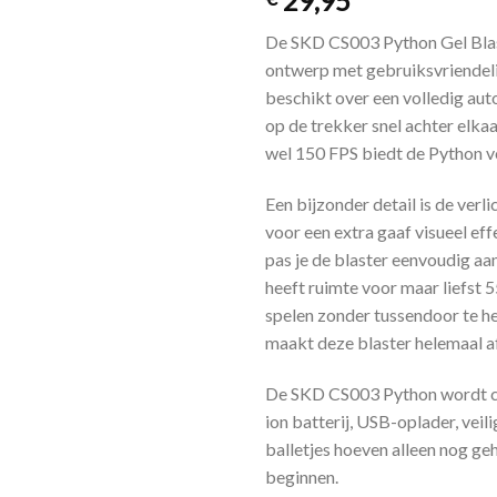
29,95
De SKD CS003 Python Gel Blas
ontwerp met gebruiksvriendelij
beschikt over een volledig au
op de trekker snel achter elkaa
wel 150 FPS biedt de Python vol
Een bijzonder detail is de verli
voor een extra gaaf visueel ef
pas je de blaster eenvoudig a
heeft ruimte voor maar liefst 5
spelen zonder tussendoor te he
maakt deze blaster helemaal af
De SKD CS003 Python wordt co
ion batterij, USB-oplader, veili
balletjes hoeven alleen nog ge
beginnen.