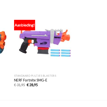
Aanbieding!
egen
Toevoegen
n
aan
lijst
verlanglijst
UITVE
+
+
STANDAARD PIJLTJES BLASTERS
STANDAARD PIJLTJES
Nerf MicroShots N-
NERF Fortnite SMG-E
Firestrike
€
31,95
€
28,95
€
11,95