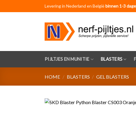
Skip
Levering in Nederland en België
binnen 1-3 dage
to
content
PIJLTJES EN MUNITIE
BLASTERS
HOME
/
BLASTERS
/
GEL BLASTERS