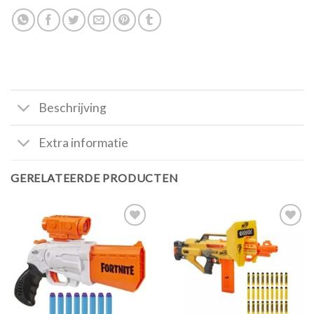
Beschrijving
Extra informatie
GERELATEERDE PRODUCTEN
Toevoegen
Toevoegen
aan
aan
verlanglijst
verlanglijst