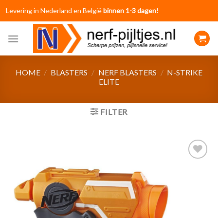
Skip
Levering in Nederland en België
binnen 1-3 dagen!
to
content
HOME
/
BLASTERS
/
NERF BLASTERS
/
N-STRIKE
ELITE
FILTER
Toevoegen
aan
verlanglijst