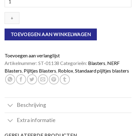
Roblox
Adopt
Me!:
BEES!
aantal
TOEVOEGEN AAN WINKELWAGEN
Toevoegen aan verlanglijst
Artikelnummer:
ST-01138
Categorieën:
Blasters
,
NERF
Blasters
,
Pijltjes Blasters
,
Roblox
,
Standaard pijltjes blasters
Beschrijving
Extra informatie
GERELATEERDE PRODUCTEN