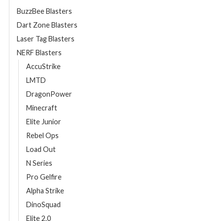
BuzzBee Blasters
Dart Zone Blasters
Laser Tag Blasters
NERF Blasters
AccuStrike
LMTD
DragonPower
Minecraft
Elite Junior
Rebel Ops
Load Out
N Series
Pro Gelfire
Alpha Strike
DinoSquad
Elite 2.0