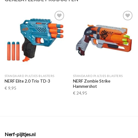
Toevoegen
Toevoegen
aan
aan
verlanglijst
verlanglijst
STANDAARD PIJLTJES BLASTERS
STANDAARD PIJLTJES BLASTERS
NERF Zombie Strike
NERF Elite 2.0 Trio TD-3
Hammershot
€
9,95
€
24,95
Nerf-pijltjes.nl