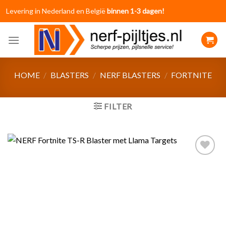
Skip
Levering in Nederland en België
binnen 1-3 dagen!
to
content
HOME
/
BLASTERS
/
NERF BLASTERS
/
FORTNITE
FILTER
Toevoegen
aan
verlanglijst