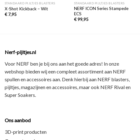
STANDAARD PIJLTJES BLASTERS
STANDAARD PIJLTJES BLASTERS
NERF ICON Series Stampede
X-Shot Kickback – Wit
ECS
€
7,95
€
99,95
Nerf-pijltjes.nl
Voor NERF ben je bij ons aan het goede adres! In onze
webshop bieden wij een
compleet assortiment
aan NERF
spullen en accessoires aan. Denk hierbij aan
NERF blasters,
pijltjes, magazijnen en accessoires
, maar ook
NERF Rival en
Super Soakers
.
Ons aanbod
3D-print producten