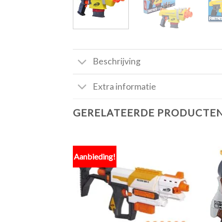
Beschrijving
Extra informatie
GERELATEERDE PRODUCTE
Aanbieding!
Toevoegen
aan
verlanglijst