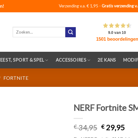
n!
Verzending v.a. € 1,95 -
Gratis verzending v.
Zoeken
naar:
FEEST, SPORT & SPEL
ACCESSOIRES
2E KANS
MODIF
/
FORTNITE
NERF Fortnite S
Toevoegen
34,95
29,95
aan
€
€
verlanglijst