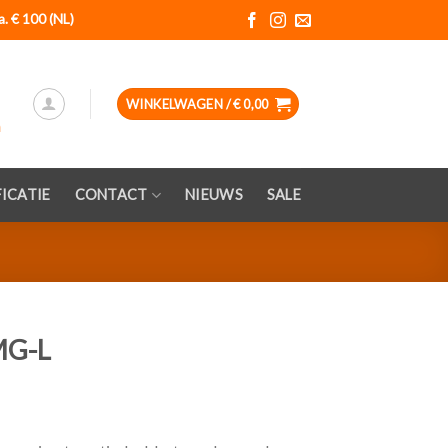
a. € 100 (NL)
WINKELWAGEN /
€
0,00
ICATIE
CONTACT
NIEUWS
SALE
MG-L