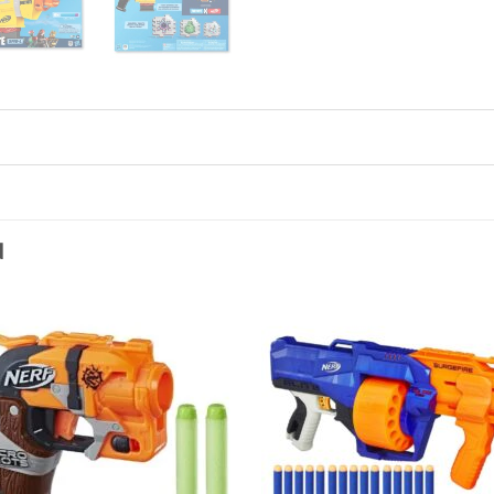
N
Toevoegen
Toevo
aan
aa
verlanglijst
verlang