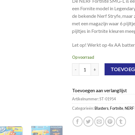
De NERF Fortnite SMG-L is ee
een Fornite model in Legendary
de bekende Nerf Stryfe, maar z
met een magazijn waar 6 pijltje
pijltjes in Fortnite kleuren me
Let op! Werkt op 4x AA batteri
Op voorraad
NERF Fortnite SMG-L aantal
TOEVOEG
Toevoegen aan verlanglijst
Artikelnummer:
ST-01954
Categorieën:
Blasters
,
Fortnite
,
NERF 