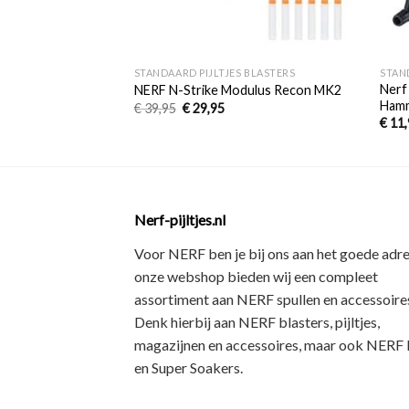
+
+
STANDAARD PIJLTJES BLASTERS
STAN
Nerf
NERF N-Strike Modulus Recon MK2
Ham
€
39,95
€
29,95
€
11,
Nerf-pijltjes.nl
Voor NERF ben je bij ons aan het goede adre
onze webshop bieden wij een
compleet
assortiment
aan NERF spullen en accessoires
Denk hierbij aan
NERF blasters, pijltjes,
magazijnen en accessoires
, maar ook
NERF R
en Super Soakers
.