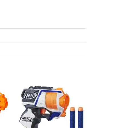
egen
Toevoegen
n
aan
lijst
verlanglijst