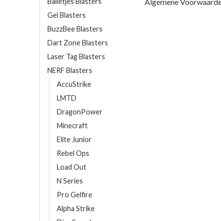
Balletjes Blasters
Algemene Voorwaard
Gel Blasters
BuzzBee Blasters
Dart Zone Blasters
Laser Tag Blasters
NERF Blasters
AccuStrike
LMTD
DragonPower
Minecraft
Elite Junior
Rebel Ops
Load Out
N Series
Pro Gelfire
Alpha Strike