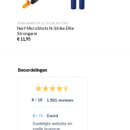
+
+
STANDAARD PIJLTJES BLASTERS
STANDAARD PIJLTJES
Nerf MicroShots N-Strike Elite
NERF Alpha Strike
Strongarm
€
7,95
€
11,95
Beoordelingen
/
9
10
1.501 reviews
9
/
10
David
Duidelijke website en
snelle levering!