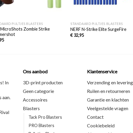
+
DAARD PIJLTJES BLASTERS
STANDAARD PIJLTJES BLASTERS
 MicroShots Zombie Strike
NERF N-Strike Elite SurgeFire
mershot
€
32,95
95
Ons aanbod
Klantenservice
s! In
3D-print producten
Verzending en levering
Geen categorie
Ruilen en retourneren
 aan.
Accessoires
Garantie en klachten
Blasters
Veelgestelde vragen
ival
Contact
Tack Pro Blasters
Cookiebeleid
PRO Blasters