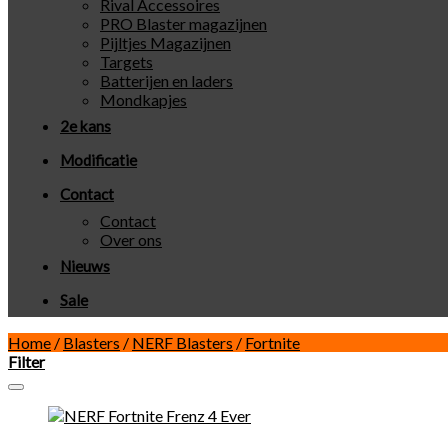
Rival Accessoires
PRO Blaster magazijnen
Pijltjes Magazijnen
Targets
Batterijen en laders
Mondkapjes
2e kans
Modificatie
Contact
Contact
Over ons
Nieuws
Sale
Home
/
Blasters
/
NERF Blasters
/
Fortnite
Filter