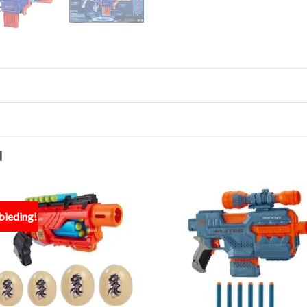
N
bieding!
Toevoegen
Toevo
aan
aa
verlanglijst
verlang