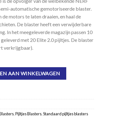
e is de opvolger van de welbekende NERF
 semi-automatische gemotoriseerde blaster.
 de motors te laten draaien, en haal de
schieten. De blaster heeft een verwijderbare
ng. In het meegeleverde magazijn passen 10
geleverd met 20 Elite 2.0 pijltjes. De blaster
t verkrijgbaar).
l
EN AAN WINKELWAGEN
Blasters
,
Pijltjes Blasters
,
Standaard pijltjes blasters