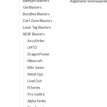
Balletjes Blasters
Algemene Voorwaard
Gel Blasters
BuzzBee Blasters
Dart Zone Blasters
Laser Tag Blasters
NERF Blasters
AccuStrike
LMTD
DragonPower
Minecraft
Elite Junior
Rebel Ops
Load Out
N Series
Pro Gelfire
Alpha Strike