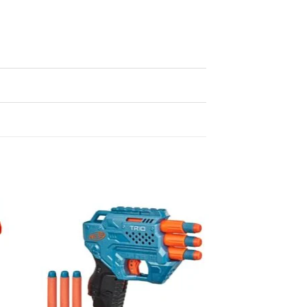
egen
Toevoegen
n
aan
lijst
verlanglijst