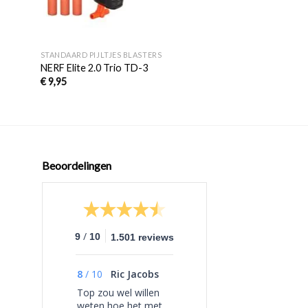
+
+
STANDAARD PIJLTJES BLASTERS
STANDAARD PIJLTJES
NERF Elite 2.0 Trio TD-3
NERF N-Strike Elit
€
9,95
€
32,95
Beoordelingen
/
9
10
1.501 reviews
8
/
10
Ric Jacobs
Top zou wel willen
weten hoe het met