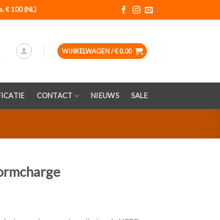
a. € 100 (NL)
WINKELWAGEN /
€
0,00
ICATIE
CONTACT
NIEUWS
SALE
tormcharge