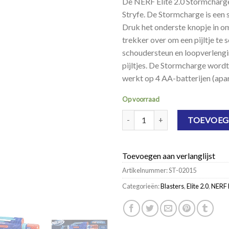
De NERF Elite 2.0 Stormcharg
Stryfe. De Stormcharge is een
Druk het onderste knopje in om
trekker over om een pijltje te 
schoudersteun en loopverlengi
pijltjes. De Stormcharge wordt 
werkt op 4 AA-batterijen (apar
Op voorraad
NERF Elite 2.0 Stormcharge aanta
TOEVOEG
Toevoegen aan verlanglijst
Artikelnummer:
ST-02015
Categorieën:
Blasters
,
Elite 2.0
,
NERF 