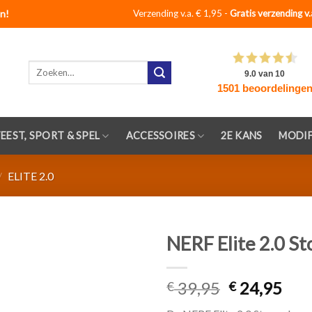
n!
Verzending v.a. € 1,95 -
Gratis verzending v.
Zoeken
naar:
FEEST, SPORT & SPEL
ACCESSOIRES
2E KANS
MODIF
/
ELITE 2.0
NERF Elite 2.0 S
Toevoegen
39,95
24,95
aan
€
€
verlanglijst