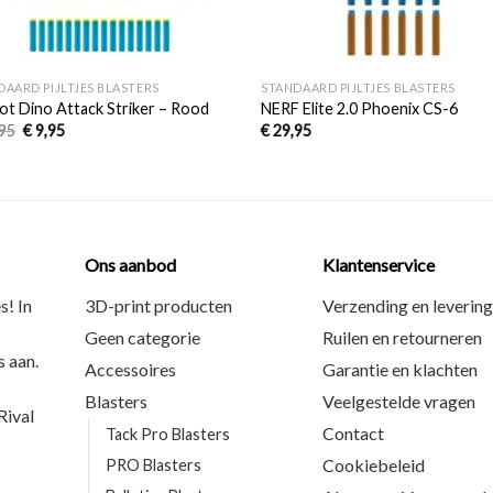
+
DAARD PIJLTJES BLASTERS
STANDAARD PIJLTJES BLASTERS
ot Dino Attack Striker – Rood
NERF Elite 2.0 Phoenix CS-6
95
€
9,95
€
29,95
Ons aanbod
Klantenservice
s! In
3D-print producten
Verzending en levering
Geen categorie
Ruilen en retourneren
 aan.
Accessoires
Garantie en klachten
Blasters
Veelgestelde vragen
ival
Contact
Tack Pro Blasters
Cookiebeleid
PRO Blasters