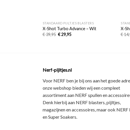
+
+
STANDAARD PIJLTJES BLASTERS
STAN
X-Shot Turbo Advance – Wit
X-Sh
€
39,95
€
29,95
€
14,
Nerf-pijltjes.nl
Voor NERF ben je bij ons aan het goede adre
onze webshop bieden wij een
compleet
assortiment
aan NERF spullen en accessoires
Denk hierbij aan
NERF blasters, pijltjes,
magazijnen en accessoires
, maar ook
NERF R
en Super Soakers
.