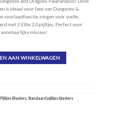
Dungeons and Dragons Palarandusk! Deze
en is ideaal voor fans van Dungeons &
n voorlaadfunctie zorgen voor snelle,
d met 2 Elite 2.0 pijltjes. Perfect voor
n avontuurlijke missies!
arandusk aantal
EN AAN WINKELWAGEN
,
Pijltjes Blasters
,
Standaard pijltjes blasters