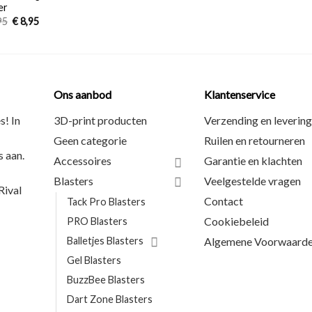
er
95
€
8,95
Ons aanbod
Klantenservice
s! In
3D-print producten
Verzending en levering
Geen categorie
Ruilen en retourneren
 aan.
Accessoires
Garantie en klachten
Blasters
Veelgestelde vragen
ival
Contact
Tack Pro Blasters
Cookiebeleid
PRO Blasters
Balletjes Blasters
Algemene Voorwaard
Gel Blasters
BuzzBee Blasters
Dart Zone Blasters