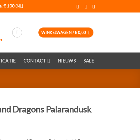
a. € 100 (NL)
WINKELWAGEN /
€
0,00
ICATIE
CONTACT
NIEUWS
SALE
nd Dragons Palarandusk