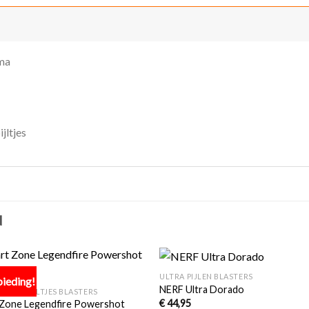
ma
jltjes
N
+
ULTRA PIJLEN BLASTERS
ieding!
Toevoegen
Toevoe
NERF Ultra Dorado
AARD PIJLTJES BLASTERS
aan
aan
€
44,95
 Zone Legendfire Powershot
verlanglijst
verlangli