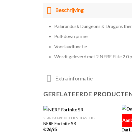
Beschrijving
Palarandusk Dungeons & Dragons the
Pull-down prime
Voorlaadfunctie
Wordt geleverd met 2 NERF Elite 2.0 pi
Extra informatie
GERELATEERDE PRODUCTE
+
+
STANDAARD PIJLTJES BLASTERS
Aanb
Toevoegen
Toevoegen
NERF Fortnite SR
 BLASTERS
STAND
aan
aan
€
26,95
ctor Rapid-Load
Dart
verlanglijst
verlanglijst