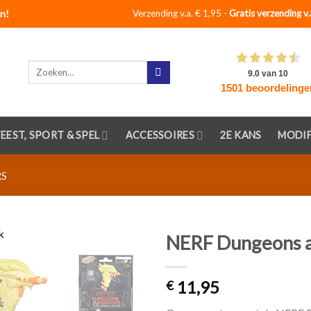
n!
Verzending v.a. € 1,95 -
Gratis verzending v.
Zoeken
naar:
FEEST, SPORT & SPEL
ACCESSOIRES
2E KANS
MODIF
RS
NERF Dungeons a
Toevoegen
11,95
aan
€
verlanglijst