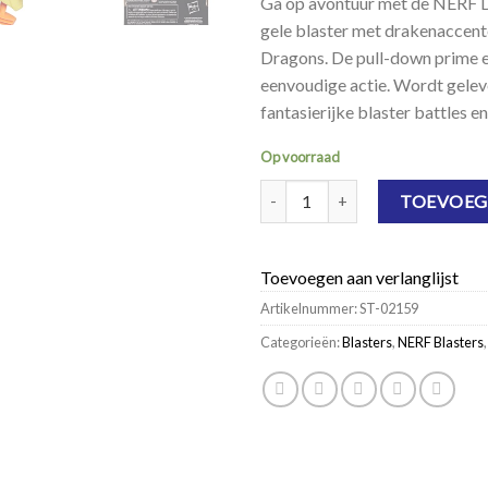
Ga op avontuur met de NERF 
gele blaster met drakenaccent
Dragons. De pull-down prime e
eenvoudige actie. Wordt gelever
fantasierijke blaster battles e
Op voorraad
NERF Dungeons and Dragons Pal
TOEVOEG
Toevoegen aan verlanglijst
Artikelnummer:
ST-02159
Categorieën:
Blasters
,
NERF Blasters