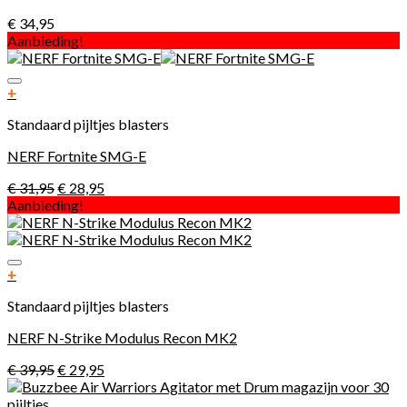
€
34,95
Aanbieding!
Toevoegen aan verlanglijst
+
Standaard pijltjes blasters
NERF Fortnite SMG-E
€
31,95
€
28,95
Aanbieding!
Toevoegen aan verlanglijst
+
Standaard pijltjes blasters
NERF N-Strike Modulus Recon MK2
€
39,95
€
29,95