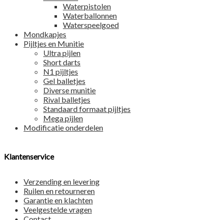
Waterpistolen
Waterballonnen
Waterspeelgoed
Mondkapjes
Pijltjes en Munitie
Ultra pijlen
Short darts
N1 pijltjes
Gel balletjes
Diverse munitie
Rival balletjes
Standaard formaat pijltjes
Mega pijlen
Modificatie onderdelen
Klantenservice
Verzending en levering
Ruilen en retourneren
Garantie en klachten
Veelgestelde vragen
Contact