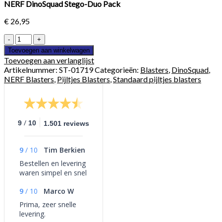
NERF DinoSquad Stego-Duo Pack
€
26,95
NERF
DinoSquad
Toevoegen aan winkelwagen
Stego-
Toevoegen aan verlanglijst
Duo
Artikelnummer:
ST-01719
Categorieën:
Blasters
,
DinoSquad
,
Pack
NERF Blasters
,
Pijltjes Blasters
,
Standaard pijltjes blasters
aantal
/
9
10
1.501 reviews
9
/
10
Tim Berkien
Bestellen en levering
waren simpel en snel
9
/
10
Marco W
Prima, zeer snelle
levering.