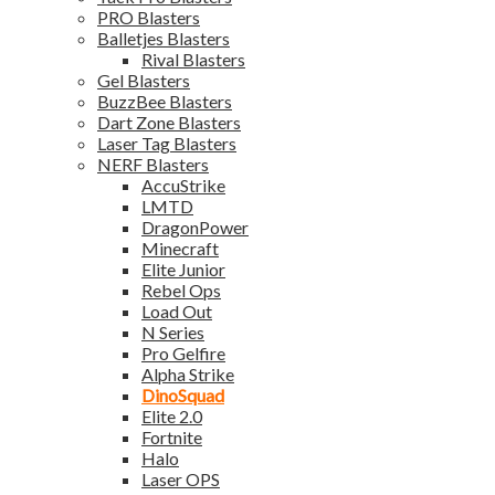
PRO Blasters
Balletjes Blasters
Rival Blasters
Gel Blasters
BuzzBee Blasters
Dart Zone Blasters
Laser Tag Blasters
NERF Blasters
AccuStrike
LMTD
DragonPower
Minecraft
Elite Junior
Rebel Ops
Load Out
N Series
Pro Gelfire
Alpha Strike
DinoSquad
Elite 2.0
Fortnite
Halo
Laser OPS