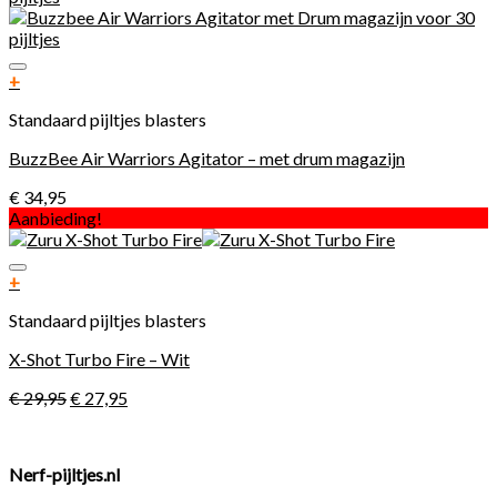
Toevoegen aan verlanglijst
+
Standaard pijltjes blasters
BuzzBee Air Warriors Agitator – met drum magazijn
€
34,95
Aanbieding!
Toevoegen aan verlanglijst
+
Standaard pijltjes blasters
X-Shot Turbo Fire – Wit
€
29,95
€
27,95
Nerf-pijltjes.nl