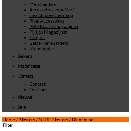
Merchandise
Accessoires voor Nerf
Gezichtsbescherming
Rival Accessoires
PRO Blaster magazijnen
Pijltjes Magazijnen
Targets
Batterijen en laders
Mondkapjes
2e kans
Modificatie
Contact
Contact
Over ons
Nieuws
Sale
Home
/
Blasters
/
NERF Blasters
/
DinoSquad
Filter