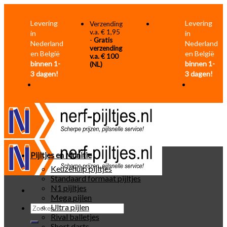
Skip
to
Levering
Levering
Verzending
content
v.a. € 1,95
in
in
-
Gratis
Nederland
Nederland
verzending
en België
en België
v.a. € 100
binnen 1-
binnen 1-
(NL)
3 dagen!
3 dagen!
Pijltjes en Munitie
Keuzehulp pijltjes
Standaard formaat pijltjes
N1 pijltjes
Mega pijlen
Zoeken
Ultra pijlen
naar:
Rival balletjes
Short darts