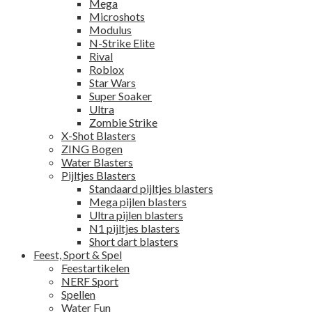
Mega
Microshots
Modulus
N-Strike Elite
Rival
Roblox
Star Wars
Super Soaker
Ultra
Zombie Strike
X-Shot Blasters
ZING Bogen
Water Blasters
Pijltjes Blasters
Standaard pijltjes blasters
Mega pijlen blasters
Ultra pijlen blasters
N1 pijltjes blasters
Short dart blasters
Feest, Sport & Spel
Feestartikelen
NERF Sport
Spellen
Water Fun