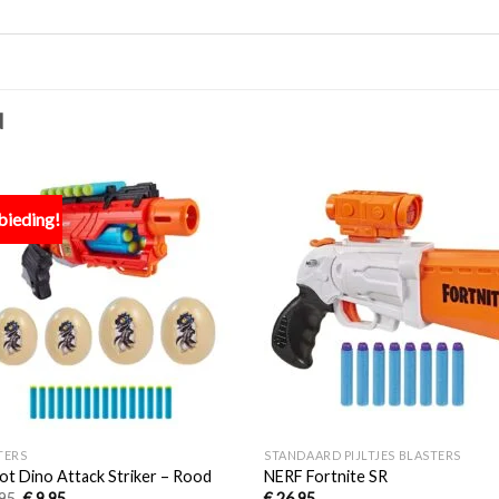
N
bieding!
Toevoegen
Toevo
aan
aa
verlanglijst
verlang
+
TERS
STANDAARD PIJLTJES BLASTERS
ot Dino Attack Striker – Rood
NERF Fortnite SR
95
€
9,95
€
26,95