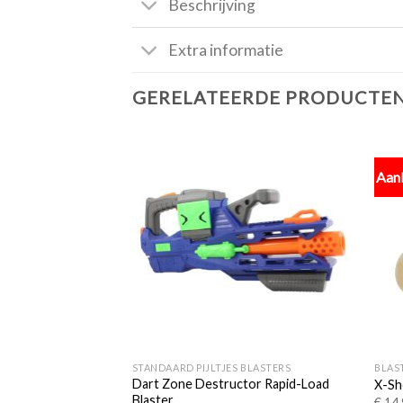
Beschrijving
Extra informatie
GERELATEERDE PRODUCTE
Aan
Toevoegen
aan
verlanglijst
+
+
STANDAARD PIJLTJES BLASTERS
BLAS
Dart Zone Destructor Rapid-Load
X-Sh
Blaster
€
14,