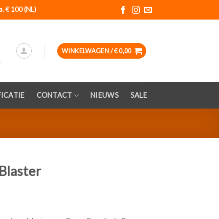
a. € 100 (NL)
WINKELWAGEN /
€
0,00
ICATIE
CONTACT
NIEUWS
SALE
Blaster