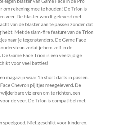
te eigen blaster van Game Face in de Pro
er om rekening mee te houden! De Trion is
en veer. De blaster wordt geleverd met
acht van de blaster aan te passen zonder dat
 hebt. Met de slam-fire feature van de Trion
jltjes naar je tegenstanders. De Game Face
houdersteun zodat je hem zelf in de
n. De Game Face Trion is een veelzijdige
chikt voor veel battles!
n magazijn waar 15 short darts in passen.
Face Chevron pijltjes meegeleverd. De
wijderbare vizieren om te richten, een
 voor de veer. De Trion is compatibel met
n speelgoed. Niet geschikt voor kinderen.