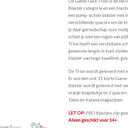
De Game Face Trion is de eers
Blaster categorie en een blast
een pump-action blaster met e
verschillende spacers om de kr
je daar gereedschap voor nodig
schiet je snel een regen van pi
Trion heeft een verstelbare sc
gewenste lengte in kunt stelle
blaster van hoge kwaliteit, ges
De Trion wordt geleverd met ee
Er worden ook 15 korte Game 
blaster wordt geleverd met ver
oranje loopstukje en 2 spacers
Talon en Katana magazijnen.
LET OP:
PRO blasters zijn gee
Alleen geschikt voor 14+
.