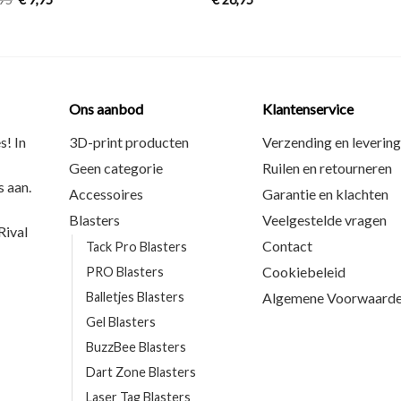
Ons aanbod
Klantenservice
s! In
3D-print producten
Verzending en levering
Geen categorie
Ruilen en retourneren
 aan.
Accessoires
Garantie en klachten
Blasters
Veelgestelde vragen
ival
Contact
Tack Pro Blasters
Cookiebeleid
PRO Blasters
Balletjes Blasters
Algemene Voorwaard
Gel Blasters
BuzzBee Blasters
Dart Zone Blasters
Laser Tag Blasters