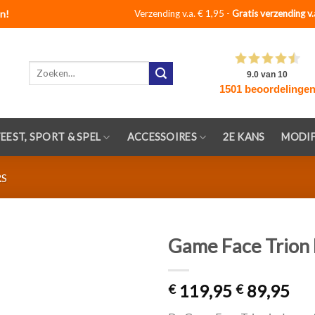
n!
Verzending v.a. € 1,95 -
Gratis verzending v.
Zoeken
naar:
FEEST, SPORT & SPEL
ACCESSOIRES
2E KANS
MODIF
RS
Game Face Trion 
Toevoegen
119,95
89,95
aan
€
€
verlanglijst