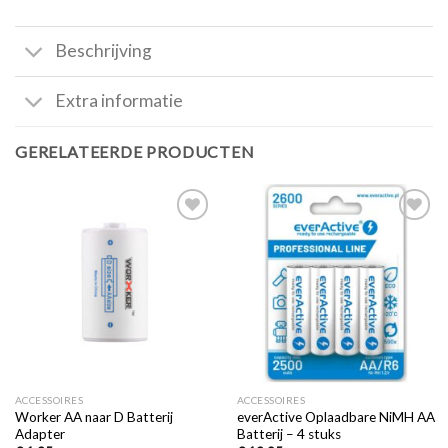
Beschrijving
Extra informatie
GERELATEERDE PRODUCTEN
Toevoegen
Toevoegen
aan
aan
verlanglijst
verlanglijst
ACCESSOIRES
ACCESSOIRES
Worker AA naar D Batterij
everActive Oplaadbare NiMH AA
Adapter
Batterij – 4 stuks