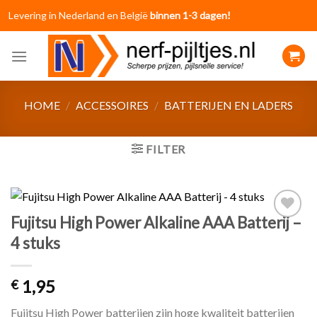
Skip
Levering in Nederland en België
binnen 1-3 dagen!
to
content
HOME
/
ACCESSOIRES
/
BATTERIJEN EN LADERS
FILTER
Fujitsu High Power Alkaline AAA Batterij –
Toevoegen
4 stuks
aan
verlanglijst
1,95
€
Fujitsu High Power batterijen zijn hoge kwaliteit batterijen