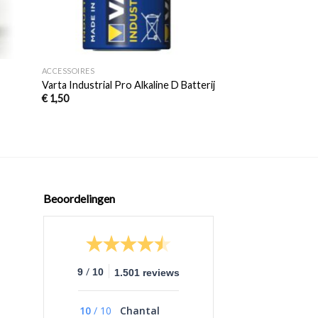
+
+
ACCESSOIRES
ACCESSOIRES
Oplaadbare Lithium
Varta Industrial Pro Alkaline D Batterij
Zone Max Omnia e
€
1,50
Nitroshot+ Venom
€
19,95
Beoordelingen
/
9
10
1.501 reviews
10
/
10
Chantal