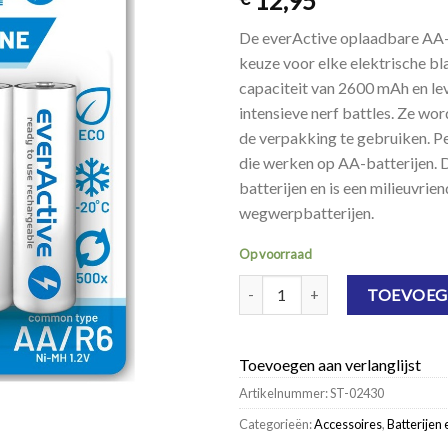
12,95
De everActive oplaadbare AA-b
keuze voor elke elektrische b
capaciteit van 2600 mAh en lev
intensieve nerf battles. Ze wor
de verpakking te gebruiken. Pe
die werken op AA-batterijen. 
batterijen en is een milieuvrie
wegwerpbatterijen.
Op voorraad
everActive Oplaadbare NiMH AA Ba
TOEVOEG
Toevoegen aan verlanglijst
Artikelnummer:
ST-02430
Categorieën:
Accessoires
,
Batterijen 