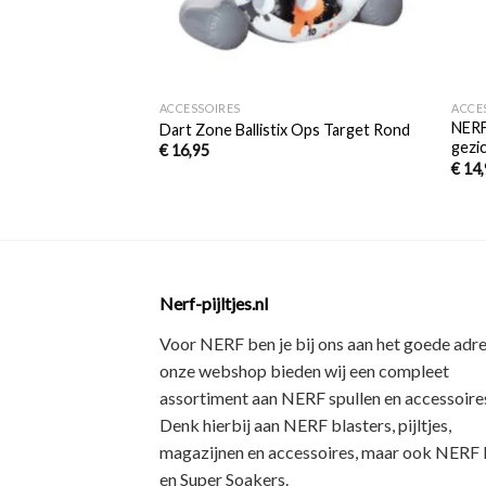
+
+
ACCESSOIRES
ACCE
NERF
Dart Zone Ballistix Ops Target Rond
gezi
€
16,95
€
14,
Nerf-pijltjes.nl
Voor NERF ben je bij ons aan het goede adre
onze webshop bieden wij een
compleet
assortiment
aan NERF spullen en accessoires
Denk hierbij aan
NERF blasters, pijltjes,
magazijnen en accessoires
, maar ook
NERF R
en Super Soakers
.