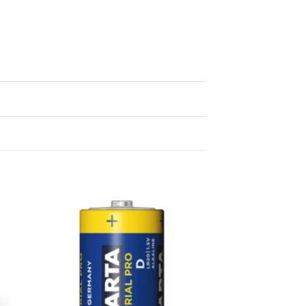
egen
Toevoegen
n
aan
lijst
verlanglijst