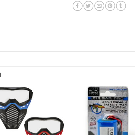
N
Toevoegen
Toevo
aan
aa
verlanglijst
verlang