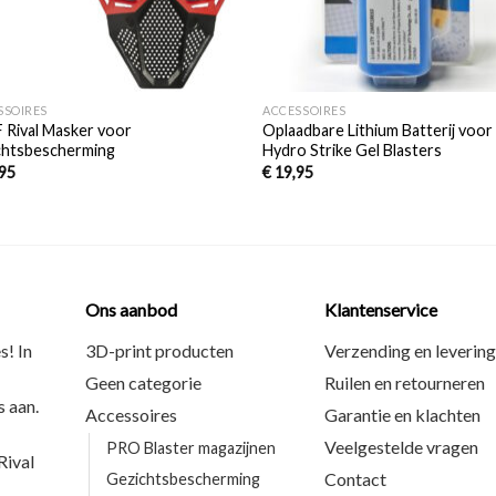
+
SSOIRES
ACCESSOIRES
 Rival Masker voor
Oplaadbare Lithium Batterij voor
chtsbescherming
Hydro Strike Gel Blasters
95
€
19,95
Ons aanbod
Klantenservice
s! In
3D-print producten
Verzending en levering
Geen categorie
Ruilen en retourneren
 aan.
Accessoires
Garantie en klachten
Veelgestelde vragen
PRO Blaster magazijnen
ival
Contact
Gezichtsbescherming