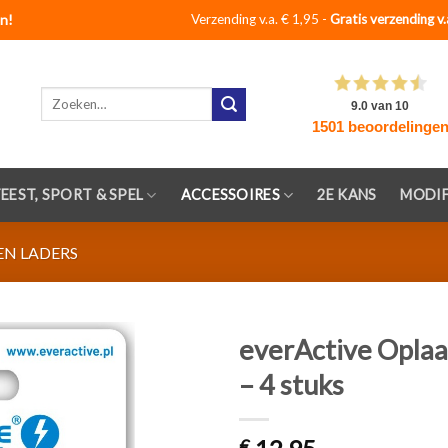
n!
Verzending v.a. € 1,95 -
Gratis verzending v.
Zoeken
naar:
FEEST, SPORT & SPEL
ACCESSOIRES
2E KANS
MODIF
EN LADERS
everActive Oplaa
– 4 stuks
Toevoegen
aan
verlanglijst
€