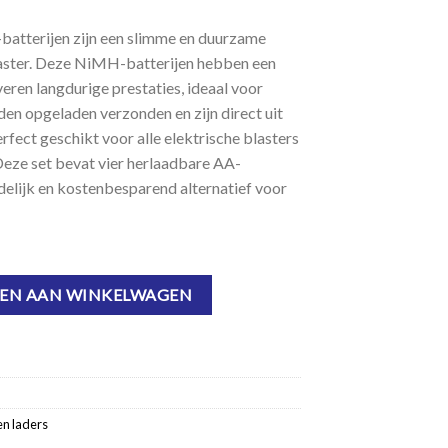
atterijen zijn een slimme en duurzame
laster. Deze NiMH-batterijen hebben een
eren langdurige prestaties, ideaal voor
den opgeladen verzonden en zijn direct uit
rfect geschikt voor alle elektrische blasters
Deze set bevat vier herlaadbare AA-
ndelijk en kostenbesparend alternatief voor
tterij - 4 stuks aantal
EN AAN WINKELWAGEN
en laders