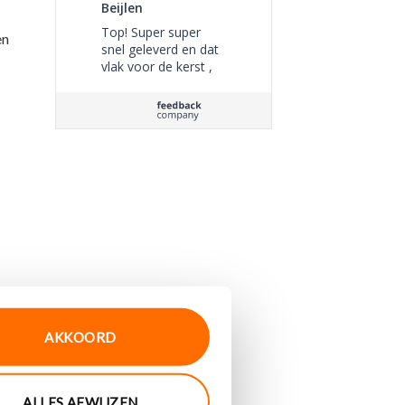
Beijlen
Top! Super super
en
snel geleverd en dat
vlak voor de kerst ,
heel fijn
AKKOORD
ALLES AFWIJZEN