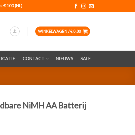
a. € 100 (NL)
WINKELWAGEN /
€
0,00
ICATIE
CONTACT
NIEUWS
SALE
dbare NiMH AA Batterij