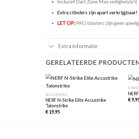
Inclusief Dart Zone Max veiligheisbril
Extra cilinders zijn apart verkrijgbaar!
LET OP:
PRO blasters zijn geen speelg
Extra informatie
GERELATEERDE PRODUCTE
+
+
 BLASTERS
STAND
Toevoegen
Toevoegen
G-E
NERF 
ACCUSTRIKE
aan
aan
€
9,9
NERF N-Strike Elite Accustrike
verlanglijst
verlanglijst
Talonstrike
€
19,95