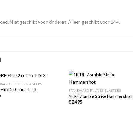
oed. Niet geschikt voor kinderen. Alleen geschikt voor 14+.
N
+
AARD PIJLTJES BLASTERS
Toevoegen
Toevoe
Elite 2.0 Trio TD-3
STANDAARD PIJLTJES BLASTERS
aan
aan
5
verlanglijst
verlangli
NERF Zombie Strike Hammershot
€
24,95