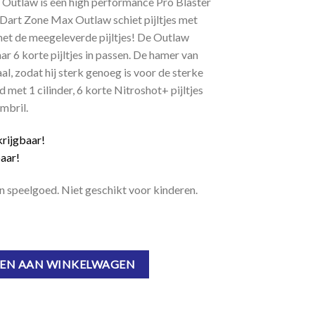
Outlaw is een high performance Pro Blaster
 Dart Zone Max Outlaw schiet pijltjes met
met de meegeleverde pijltjes! De Outlaw
ar 6 korte pijltjes in passen. De hamer van
l, zodat hij sterk genoeg is voor de sterke
met 1 cilinder, 6 korte Nitroshot+ pijltjes
mbril.
krijgbaar!
aar!
n speelgoed. Niet geschikt voor kinderen.
w - Blauw aantal
EN AAN WINKELWAGEN