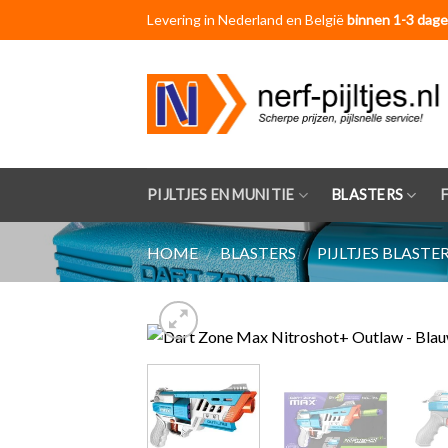
Skip
Levering in Nederland en België
binnen 1-3 dage
to
content
PIJLTJES EN MUNITIE
BLASTERS
HOME
/
BLASTERS
/
PIJLTJES BLASTE