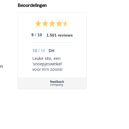
Beoordelingen
/
9
10
1.501 reviews
10
/
10
DH
Leuke site, een
'snoepjeswinkel'
en
voor m'n zoons!
Bestellen ging
eenvoudig en de
bestelling was
zorgvuldig ingepakt.