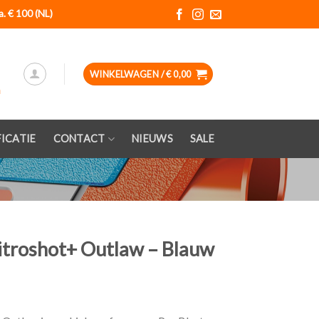
a. € 100 (NL)
WINKELWAGEN /
€
0,00
ICATIE
CONTACT
NIEUWS
SALE
itroshot+ Outlaw – Blauw