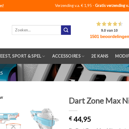
n!
Verzending v.a. € 1,95 -
Gratis verzending v.
Zoeken
naar:
FEEST, SPORT & SPEL
ACCESSOIRES
2E KANS
MODIF
RS
Dart Zone Max N
Toevoegen
44,95
aan
€
verlanglijst