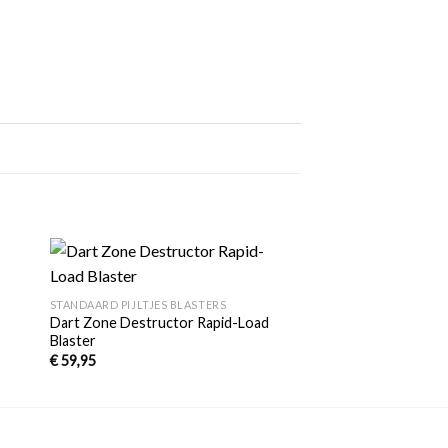
+
gen
Toevoegen
STANDAARD PIJLTJES BLASTERS
aan
Dart Zone Destructor Rapid-Load
jst
verlanglijst
Blaster
€
59,95