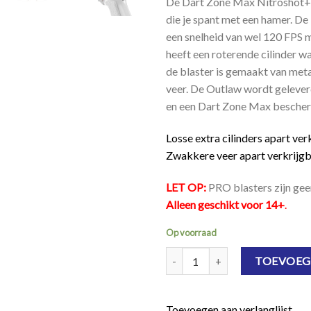
De Dart Zone Max Nitroshot+ 
die je spant met een hamer. De
een snelheid van wel 120 FPS 
heeft een roterende cilinder wa
de blaster is gemaakt van metaa
veer. De Outlaw wordt geleverd 
en een Dart Zone Max bescher
Losse extra cilinders apart ver
Zwakkere veer apart verkrijgb
LET OP:
PRO blasters zijn gee
Alleen geschikt voor 14+
.
Op voorraad
Dart Zone Max Nitroshot+ Outla
TOEVOEG
Toevoegen aan verlanglijst