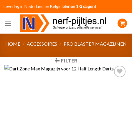
Skip
Levering in Nederland en België
binnen 1-3 dagen!
to
content
HOME
/
ACCESSOIRES
/
PRO BLASTER MAGAZIJNEN
FILTER
Toevoegen
aan
verlanglijst