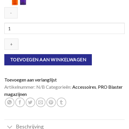
Dart
Zone
Max
Magazijn
voor
12
TOEVOEGEN AAN WINKELWAGEN
Short
Darts
aantal
Toevoegen aan verlanglijst
Artikelnummer:
N/B
Categorieën:
Accessoires
,
PRO Blaster
magazijnen
Beschrijving