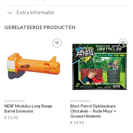
Extra informatie
GERELATEERDE PRODUCTEN
Toevoegen
Toevoegen
aan
aan
verlanglijst
verlanglijst
ACCESSOIRES
ACCESSOIRES
NERF Modulus Long Range
Blast Patrol Opblaasbare
Barrel Extension
Obstakels – Rode Muur +
Groene Hindernis
€
11,95
€
19,95