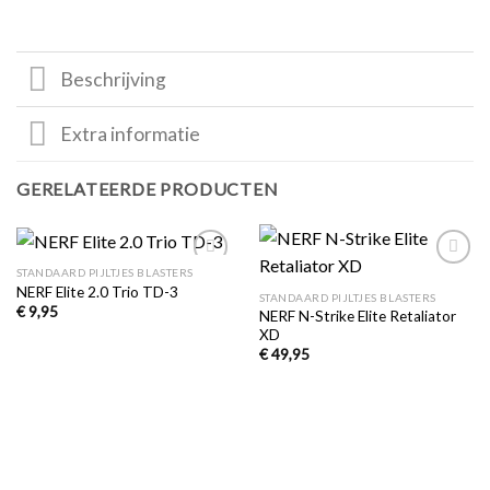
Beschrijving
Extra informatie
GERELATEERDE PRODUCTEN
STANDAARD PIJLTJES BLASTERS
Toevoegen
Toevoegen
NERF Elite 2.0 Trio TD-3
aan
aan
STANDAARD PIJLTJES BLASTERS
verlanglijst
verlanglijst
€
9,95
NERF N-Strike Elite Retaliator
XD
€
49,95