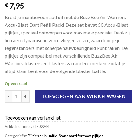
7,95
€
Breid je munitievoorraad uit met de BuzzBee Air Warriors
Accu-Blast Dart Refill Pack! Deze set bevat 50 Accu-Blast
pijltjes, speciaal ontworpen voor maximale precisie. Dankzij
hun aerodynamische vorm vliegen ze ver, waardoor je je
tegenstanders met scherpe nauwkeurigheid kunt raken. De
pijltjes zijn compatibel met verschillende BuzzBee Air
Warriors blasters en blasters van andere merken, zodat je
altijd klaar bent voor de volgende blaster battle.
Op voorraad
BuzzBee Air Warriors Accu-Blast Dart Refill Pack- 50 pijltjes aantal
TOEVOEGEN AAN WINKELWAGEN
Toevoegen aan verlanglijst
Artikelnummer:
ST-02244
Categorieën:
Pijltjes en Munitie
,
Standaard formaat pijltjes