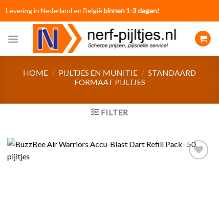
Skip
Levering in Nederland en België
binnen 1-3 dagen!
to
content
HOME
/
PIJLTJES EN MUNITIE
/
STANDAARD
FORMAAT PIJLTJES
FILTER
Toevoegen
aan
verlanglijst