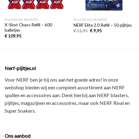
PIJLTJES EN MUNITIE
PIJLTJES EN MUNITIE
X-Shot Chaos Refill – 600
NERF Elite 2.0 Refill – 50 pijltjes
balletjes
€
11,95
€
9,95
€
109,95
Nerf-pijltjes.nl
Voor NERF ben je bij ons aan het goede adres! In onze
webshop bieden wij een
compleet assortiment
aan NERF
spullen en accessoires aan. Denk hierbij aan
NERF blasters,
pijltjes, magazijnen en accessoires
, maar ook
NERF Rival en
Super Soakers
.
Ons aanbod