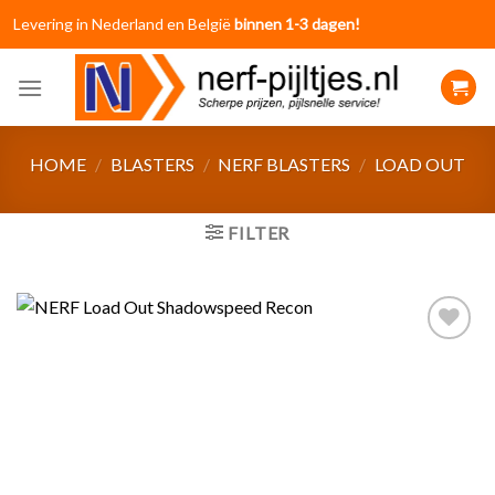
Skip
Levering in Nederland en België
binnen 1-3 dagen!
to
content
HOME
/
BLASTERS
/
NERF BLASTERS
/
LOAD OUT
FILTER
Toevoegen
aan
verlanglijst