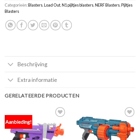
Categorieën:
Blasters
,
Load Out
,
N1 pijltjes blasters
,
NERF Blasters
,
Pijltjes
Blasters
Beschrijving
Extra informatie
GERELATEERDE PRODUCTEN
Aanbieding!
Toevoegen
Toevoegen
aan
aan
verlanglijst
verlanglijst