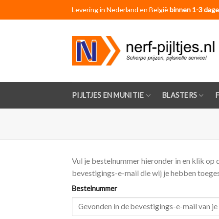
Skip
Levering in Nederland en België
binnen 1-3 dage
to
content
PIJLTJES EN MUNITIE
BLASTERS
Vul je bestelnummer hieronder in en klik op 
bevestigings-e-mail die wij je hebben toege
Bestelnummer