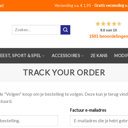
n!
Verzending v.a. € 1,95 -
Gratis verzending v.
Zoeken
naar:
FEEST, SPORT & SPEL
ACCESSOIRES
2E KANS
MODIF
TRACK YOUR ORDER
de "Volgen" knop om je bestelling te volgen. Deze kun je terug vind
stuurd.
Factuur e-mailadres