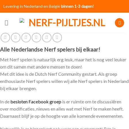
Skip
Levering in Nederland en België
binnen 1-3 dagen!
to
content
Alle Nederlandse Nerf spelers bij elkaar!
Met Nerf spelen is natuurlijk erg leuk, maar het is nog veel leuker
om dit samen met andere mensen te doen!
Met dit idee is de Dutch Nerf Community gestart. Als groep
enthousiaste Nerf spelers willen wij alle Nerf spelers in Nederland
bij elkaar brengen.
In de
besloten Facebook groep
is er ruimte om te discussiëren
over modificaties, nieuws en alles wat met Nerf te maken heeft.
Daarnaast blijf je op de hoogte van alle komende evenementen.
Natuurlijk is er binnenkort ook weer een evenement! Ben je