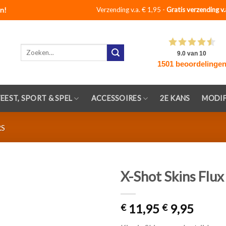
n!
Verzending v.a. € 1,95 -
Gratis verzending v.
Zoeken
naar:
FEEST, SPORT & SPEL
ACCESSOIRES
2E KANS
MODIF
RS
X-Shot Skins Flux
Toevoegen
11,95
9,95
aan
€
€
verlanglijst