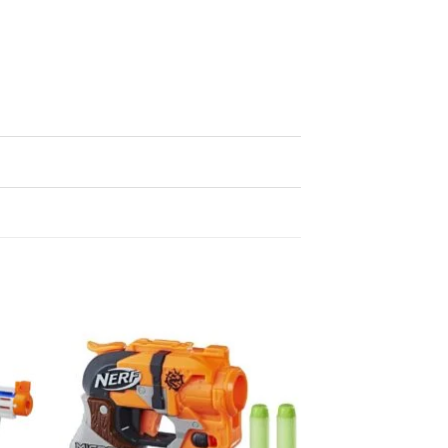
egen
Toevoegen
n
aan
lijst
verlanglijst