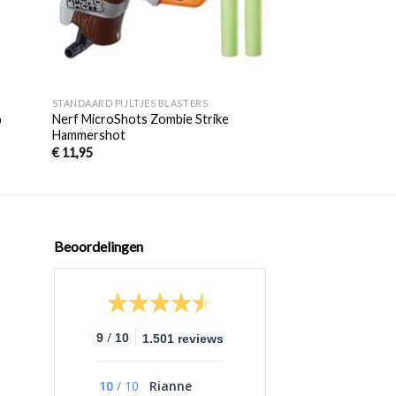
+
+
STANDAARD PIJLTJES BLASTERS
BLASTERS
Nerf MicroShots Zombie Strike
D
NERF AccuStrike M
Hammershot
€
23,95
€
11,95
Beoordelingen
/
9
10
1.501 reviews
10
/
10
Rianne