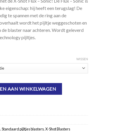
 met de X-Shot Flux – Sonic! De Flux – Sonic is
ke eigenschap: hij heeft een terugslag! De
udig te spannen met de ring aan de
r overhaalt wordt het pijltje weggeschoten en
 de blaster naar achteren. Wordt geleverd
echnology pijltjes.
WISSEN
EN AAN WINKELWAGEN
s
,
Standaard pijltjes blasters
,
X-Shot Blasters