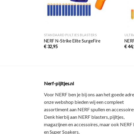
+
+
STANDAARD PIJLTJES BLASTERS
ULTR
NERF N-Strike Elite SurgeFire
NERF
€
32,95
€
44,
Nerf-pijltjes.nl
Voor NERF ben je bij ons aan het goede adre
onze webshop bieden wij een
compleet
assortiment
aan NERF spullen en accessoires
Denk hierbij aan
NERF blasters, pijltjes,
magazijnen en accessoires
, maar ook
NERF R
en Super Soakers
.