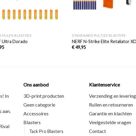
+
A PIJLEN BLASTERS
STANDAARD PIJLTJES BLASTERS
 Ultra Dorado
NERF N-Strike Elite Retaliator X
95
€
49,95
Ons aanbod
Klantenservice
s! In
3D-print producten
Verzending en levering
Geen categorie
Ruilen en retourneren
 aan.
Accessoires
Garantie en klachten
Blasters
Veelgestelde vragen
ival
Contact
Tack Pro Blasters