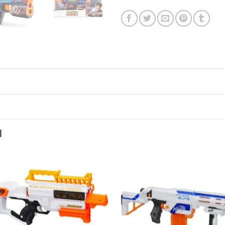
N
Toevoegen
Toevo
aan
aa
verlanglijst
verlang