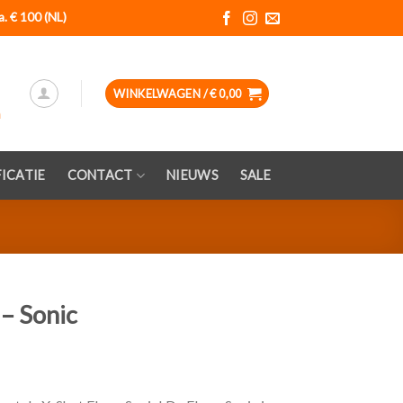
a. € 100 (NL)
WINKELWAGEN /
€
0,00
ICATIE
CONTACT
NIEUWS
SALE
 – Sonic