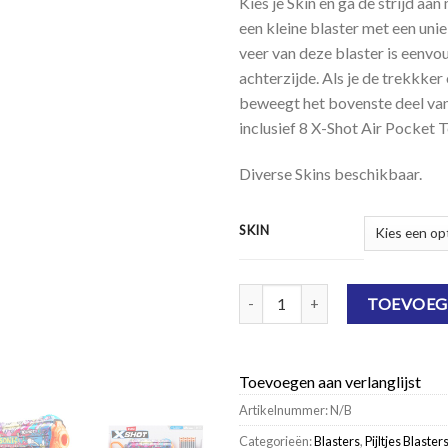
Kies je Skin en ga de strijd aan
een kleine blaster met een unie
veer van deze blaster is eenvo
achterzijde. Als je de trekkke
beweegt het bovenste deel van
inclusief 8 X-Shot Air Pocket T
Diverse Skins beschikbaar.
SKIN
X-Shot Skins Flux - Sonic aantal
TOEVOEG
Toevoegen aan verlanglijst
Artikelnummer:
N/B
Categorieën:
Blasters
,
Pijltjes Blaster