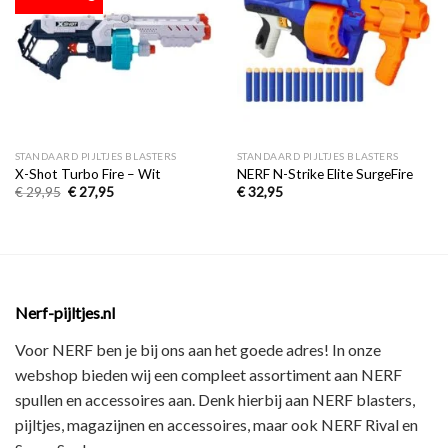
aan
aan
verlanglijst
verlanglijst
STANDAARD PIJLTJES BLASTERS
STANDAARD PIJLTJES BLASTERS
X-Shot Turbo Fire – Wit
NERF N-Strike Elite SurgeFire
€
29,95
€
27,95
€
32,95
Nerf-pijltjes.nl
Voor NERF ben je bij ons aan het goede adres! In onze
webshop bieden wij een
compleet assortiment
aan NERF
spullen en accessoires aan. Denk hierbij aan
NERF blasters,
pijltjes, magazijnen en accessoires
, maar ook
NERF Rival en