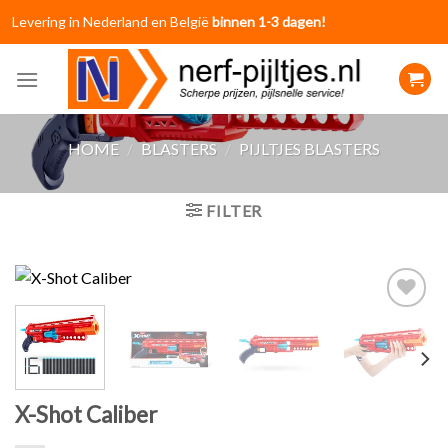
Skip
Levering in Nederland en België
binnen 1-3 dagen!
to
content
HOME
/
BLASTERS
/
PIJLTJES BLASTERS
FILTER
Toevoegen
aan
verlanglijst
X-Shot Caliber