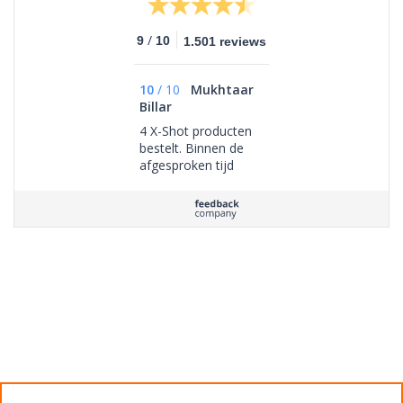
/
9
10
1.501 reviews
10
/
10
Mukhtaar
Billar
4 X-Shot producten
bestelt. Binnen de
afgesproken tijd
ontvangen. Ben zeer
tevreden. Producten
waren goed verpakt
en werken allemaal
perfect naar
behoren.