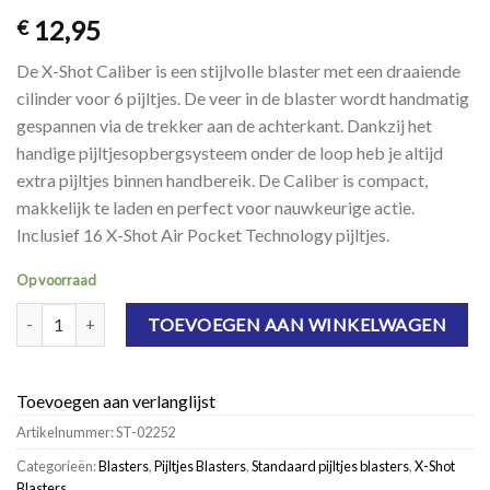
12,95
€
De X-Shot Caliber is een stijlvolle blaster met een draaiende
cilinder voor 6 pijltjes. De veer in de blaster wordt handmatig
gespannen via de trekker aan de achterkant. Dankzij het
handige pijltjesopbergsysteem onder de loop heb je altijd
extra pijltjes binnen handbereik. De Caliber is compact,
makkelijk te laden en perfect voor nauwkeurige actie.
Inclusief 16 X-Shot Air Pocket Technology pijltjes.
Op voorraad
X-Shot Caliber aantal
TOEVOEGEN AAN WINKELWAGEN
Toevoegen aan verlanglijst
Artikelnummer:
ST-02252
Categorieën:
Blasters
,
Pijltjes Blasters
,
Standaard pijltjes blasters
,
X-Shot
Blasters