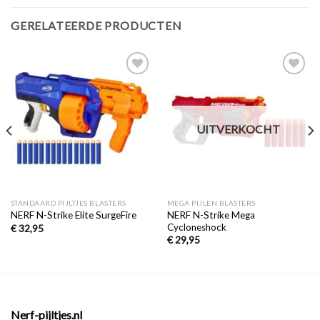
GERELATEERDE PRODUCTEN
Toevoegen
Toevoegen
aan
aan
verlanglijst
verlanglijst
UITVERKOCHT
STANDAARD PIJLTJES BLASTERS
MEGA PIJLEN BLASTERS
NERF N-Strike Mega
NERF N-Strike Elite SurgeFire
Cycloneshock
€
32,95
€
29,95
Nerf-pijltjes.nl