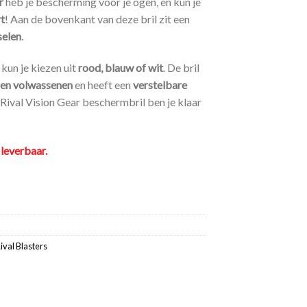
r
heb je bescherming voor je ogen, en kun je
rt
! Aan de bovenkant van deze bril zit een
selen
.
 kun je kiezen uit
rood, blauw of wit
. De bril
 en volwassenen
en heeft een
verstelbare
Rival Vision Gear beschermbril ben je klaar
 leverbaar.
ival Blasters