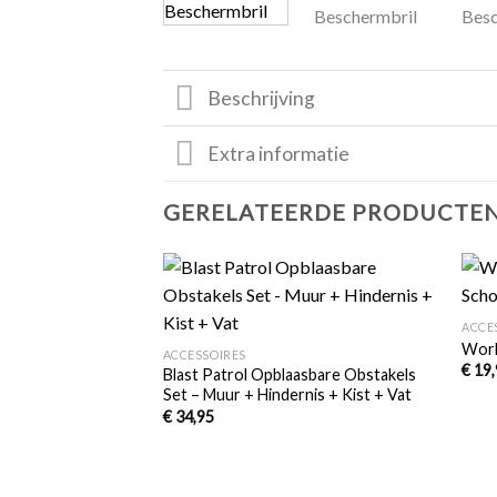
Beschrijving
Extra informatie
GERELATEERDE PRODUCTE
+
Toevoegen
+
ACCE
aan
verlanglijst
Work
ACCESSOIRES
€
19,
Blast Patrol Opblaasbare Obstakels
Set – Muur + Hindernis + Kist + Vat
€
34,95