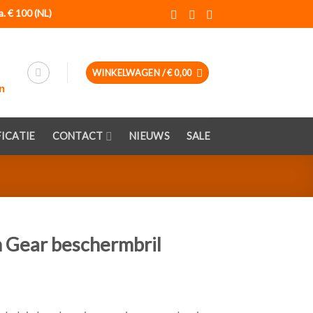
a. € 100 (NL)
WINKELWAGEN /
€
0,00
ICATIE
CONTACT
NIEUWS
SALE
n Gear beschermbril