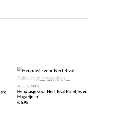
+
UITVERKOCHT
egen
Toevoegen
ACCESSOIRES
n
aan
Heuptasje voor Nerf Rival Balletjes en
lijst
verlanglijst
aard
Magazijnen
€
6,95