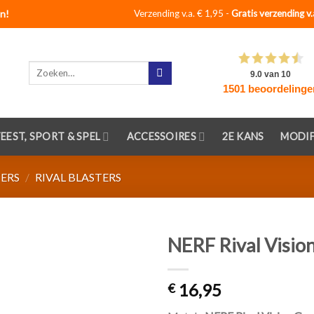
n!
Verzending v.a. € 1,95 -
Gratis verzending v.
Zoeken
naar:
FEEST, SPORT & SPEL
ACCESSOIRES
2E KANS
MODIF
TERS
/
RIVAL BLASTERS
NERF Rival Visio
Toevoegen
16,95
aan
€
verlanglijst