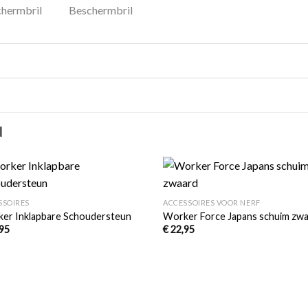
N
+
Toevoegen
Toevo
SSOIRES
ACCESSOIRES VOOR NERF
aan
aa
verlanglijst
verlang
er Inklapbare Schoudersteun
Worker Force Japans schuim zw
95
€
22,95