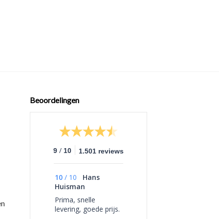
+
ACCESSOIRES
Worker Acryl Blas
€
13,95
Beoordelingen
/
9
10
1.501 reviews
10
/
10
Hans
Huisman
Prima, snelle
en
levering, goede prijs.