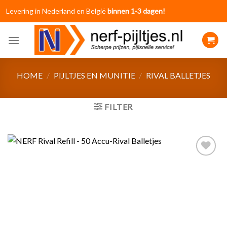
Skip
Levering in Nederland en België
binnen 1-3 dagen!
to
content
HOME
/
PIJLTJES EN MUNITIE
/
RIVAL BALLETJES
FILTER
Toevoegen
aan
verlanglijst