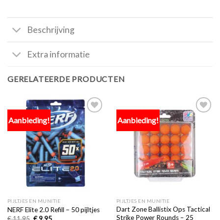
Beschrijving
Extra informatie
GERELATEERDE PRODUCTEN
Aanbieding!
Aanbieding!
Toevoegen
Toevoegen
aan
aan
verlanglijst
verlanglijst
PIJLTJES EN MUNITIE
PIJLTJES EN MUNITIE
Dart Zone Ballistix Ops Tactical
NERF Elite 2.0 Refill – 50 pijltjes
Strike Power Rounds – 25
€
11,95
€
9,95