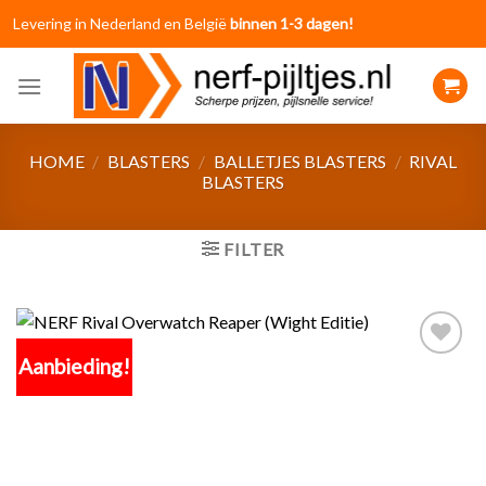
Skip
Levering in Nederland en België
binnen 1-3 dagen!
to
content
HOME
/
BLASTERS
/
BALLETJES BLASTERS
/
RIVAL
BLASTERS
FILTER
Aanbieding!
Toevoegen
aan
verlanglijst