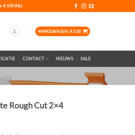
a. € 100 (NL)
WINKELWAGEN /
€
0,00
ICATIE
CONTACT
NIEUWS
SALE
ite Rough Cut 2×4