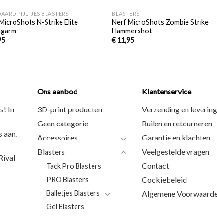
AARD PIJLTJES BLASTERS
BLASTERS
MicroShots N-Strike Elite
Nerf MicroShots Zombie Strike
ngarm
Hammershot
95
€
11,95
Ons aanbod
Klantenservice
s! In
3D-print producten
Verzending en levering
Geen categorie
Ruilen en retourneren
 aan.
Accessoires
Garantie en klachten
Blasters
Veelgestelde vragen
ival
Contact
Tack Pro Blasters
Cookiebeleid
PRO Blasters
Balletjes Blasters
Algemene Voorwaard
Gel Blasters