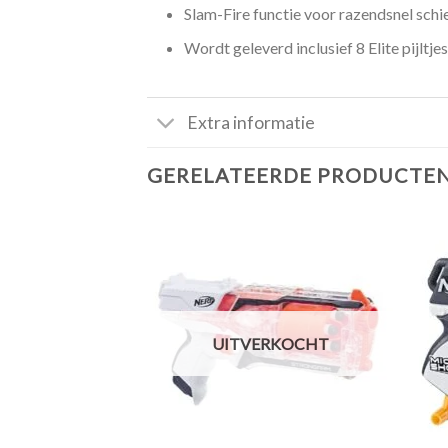
Slam-Fire functie voor razendsnel schi
Wordt geleverd inclusief 8 Elite pijltjes
Extra informatie
GERELATEERDE PRODUCTE
Toevoegen
Toevoegen
aan
aan
aster met
verlanglijst
verlanglijst
UITVERKOCHT
+
+