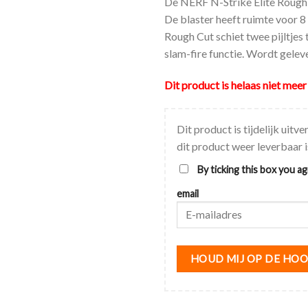
De NERF N-Strike Elite Rough 
De blaster heeft ruimte voor 8 
Rough Cut schiet twee pijltjes 
slam-fire functie. Wordt geleverd
Dit product is helaas niet meer
Dit product is tijdelijk uit
dit product weer leverbaar i
By ticking this box you a
email
Vul
je
e-
mailadres
HOUD MIJ OP DE HO
in
om
een