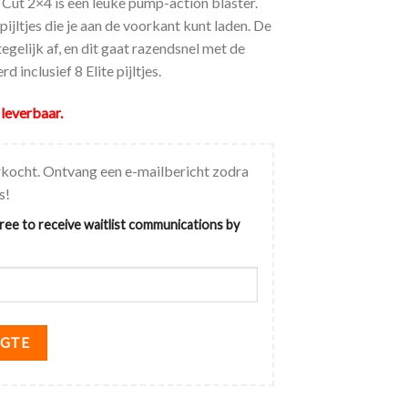
Cut 2×4 is een leuke pump-action blaster.
pijltjes die je aan de voorkant kunt laden. De
tegelijk af, en dit gaat razendsnel met de
 inclusief 8 Elite pijltjes.
 leverbaar.
verkocht. Ontvang een e-mailbericht zodra
s!
gree to receive waitlist communications by
OGTE