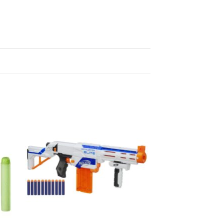
gen
Toevoegen
aan
jst
verlanglijst
+