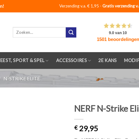
n!
Verzending v.a. € 1,95 -
Gratis verzending v.
Zoeken
naar:
FEEST, SPORT & SPEL
ACCESSOIRES
2E KANS
MODIF
/
N-STRIKE ELITE
NERF N-Strike El
Toevoegen
29,95
aan
€
verlanglijst