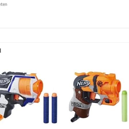
eten
N
Toevoegen
Toevoe
aan
aan
verlanglijst
verlangli
+