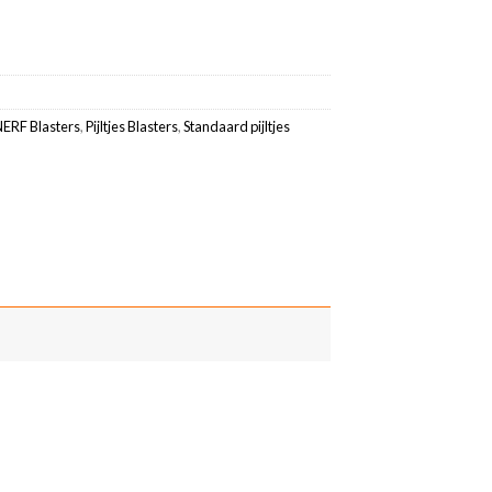
NERF Blasters
,
Pijltjes Blasters
,
Standaard pijltjes