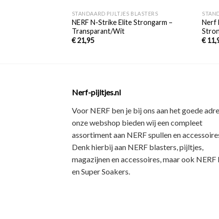
STANDAARD PIJLTJES BLASTERS
STAND
NERF N-Strike Elite Strongarm –
Nerf 
Transparant/Wit
Stro
€
21,95
€
11,
Nerf-pijltjes.nl
Voor NERF ben je bij ons aan het goede adre
onze webshop bieden wij een
compleet
assortiment
aan NERF spullen en accessoires
Denk hierbij aan
NERF blasters, pijltjes,
magazijnen en accessoires
, maar ook
NERF R
en Super Soakers
.