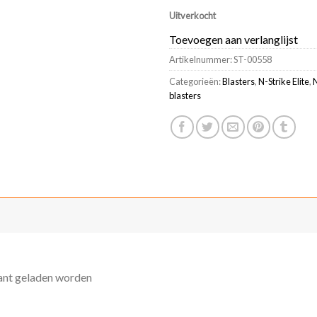
melding
Uitverkocht
te
Toevoegen aan verlanglijst
ontvangen
Artikelnummer:
ST-00558
wanneer
dit
Categorieën:
Blasters
,
N-Strike Elite
,
product
blasters
weer
beschikbaar
is
kant geladen worden