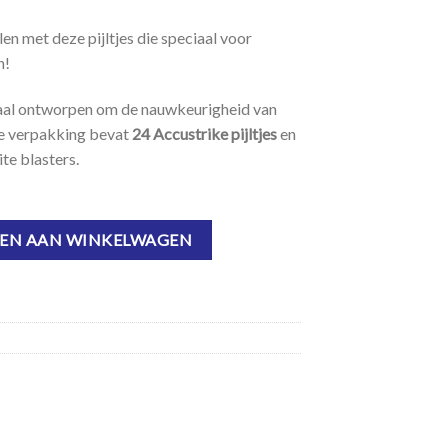
en met deze pijltjes die speciaal voor
n!
ciaal ontworpen om de nauwkeurigheid van
De verpakking bevat
24 Accustrike pijltjes
en
ite blasters.
ll - 24 pijltjes aantal
EN AAN WINKELWAGEN