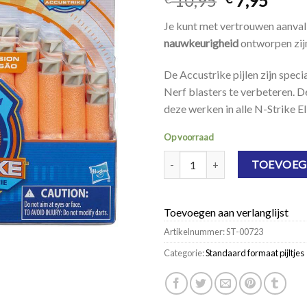
10,95
7,95
Je kunt met vertrouwen aanvall
nauwkeurigheid
ontworpen zij
De Accustrike pijlen zijn spe
Nerf blasters te verbeteren. 
deze werken in alle N-Strike El
Op voorraad
NERF N-Strike Elite Accustrike Refi
TOEVOEG
Toevoegen aan verlanglijst
Artikelnummer:
ST-00723
Categorie:
Standaard formaat pijltjes