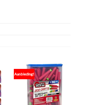
Aanbieding!
Aanbieding!
egen
Toevoegen
n
aan
lijst
verlanglijst