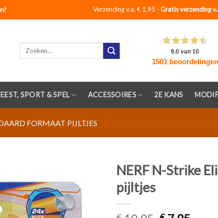
n!
Verzending v.a. € 1,95 -
Gratis verzending v.
Zoeken
naar:
FEEST, SPORT & SPEL
ACCESSOIRES
2E KANS
MODIF
DAARD FORMAAT PIJLTJES
NERF N-Strike Eli
pijltjes
Toevoegen
aan
verlanglijst
€
€