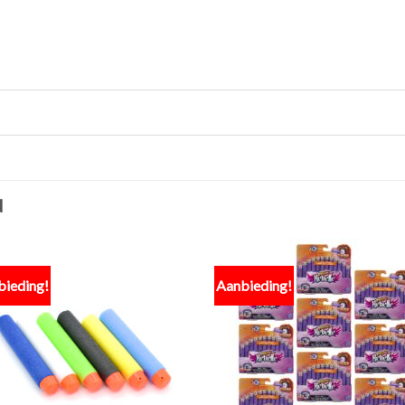
N
bieding!
Aanbieding!
Toevoegen
Toevo
aan
aa
verlanglijst
verlang