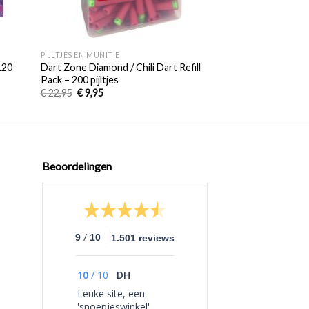
+
+
PIJLTJES EN MUNITIE
PIJLTJES EN MUNITIE
120
Dart Zone Diamond / Chili Dart Refill
Basic pijltjes – 50 pi
Pack – 200 pijltjes
€
4,95
€
1,95
€
22,95
€
9,95
Beoordelingen
/
9
10
1.501 reviews
10
/
10
DH
Leuke site, een
'snoepjeswinkel'