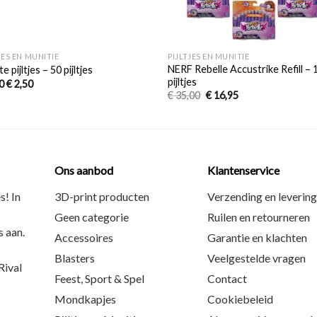
+
JES EN MUNITIE
PIJLTJES EN MUNITIE
NERF Rebelle Accustrike Refill – 
e pijltjes – 50 pijltjes
pijltjes
0
€
2,50
€
35,00
€
16,95
Ons aanbod
Klantenservice
s! In
3D-print producten
Verzending en levering
Geen categorie
Ruilen en retourneren
 aan.
Accessoires
Garantie en klachten
Blasters
Veelgestelde vragen
ival
Feest, Sport & Spel
Contact
Mondkapjes
Cookiebeleid