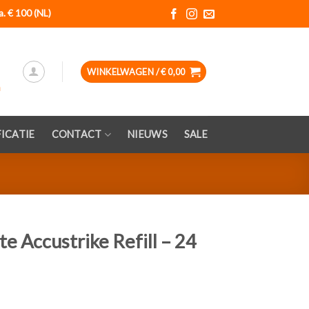
a. € 100 (NL)
WINKELWAGEN /
€
0,00
ICATIE
CONTACT
NIEUWS
SALE
te Accustrike Refill – 24