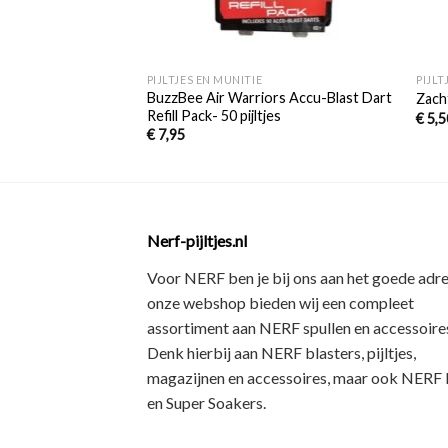
+
+
PIJLTJES EN MUNITIE
PIJLT
BuzzBee Air Warriors Accu-Blast Dart
Zacht
Refill Pack- 50 pijltjes
€
5,5
€
7,95
Nerf-pijltjes.nl
Voor NERF ben je bij ons aan het goede adre
onze webshop bieden wij een
compleet
assortiment
aan NERF spullen en accessoires
Denk hierbij aan
NERF blasters, pijltjes,
magazijnen en accessoires
, maar ook
NERF R
en Super Soakers
.