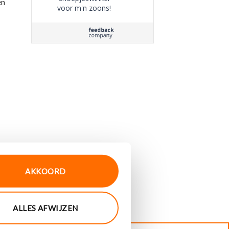
en
voor m'n zoons!
Bestellen ging
eenvoudig en de
bestelling was
zorgvuldig ingepakt.
AKKOORD
ALLES AFWIJZEN