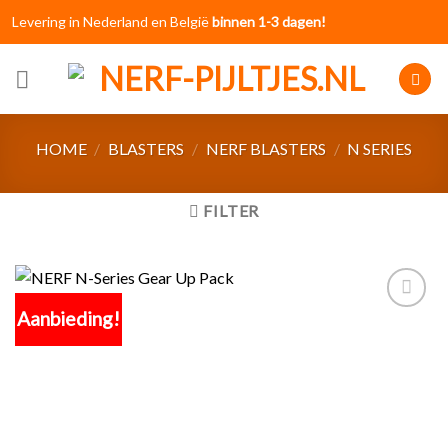
Skip
Levering in Nederland en België
binnen 1-3 dagen!
to
content
HOME
/
BLASTERS
/
NERF BLASTERS
/
N SERIES
FILTER
Aanbieding!
Toevoegen
aan
verlanglijst