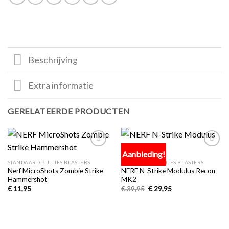
Beschrijving
Extra informatie
GERELATEERDE PRODUCTEN
Aanbieding!
Toevoegen
Toevoegen
aan
aan
STANDAARD PIJLTJES BLASTERS
STANDAARD PIJLTJES BLASTERS
verlanglijst
verlanglijst
Nerf MicroShots Zombie Strike
NERF N-Strike Modulus Recon
Hammershot
MK2
€
11,95
€
39,95
€
29,95