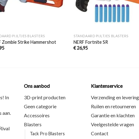
+
DAARD PIJLTJES BLASTERS
STANDAARD PIJLTJES BLASTERS
 Zombie Strike Hammershot
NERF Fortnite SR
95
€
26,95
Ons aanbod
Klantenservice
s! In
3D-print producten
Verzending en levering
Geen categorie
Ruilen en retourneren
 aan.
Accessoires
Garantie en klachten
Blasters
Veelgestelde vragen
ival
Contact
Tack Pro Blasters