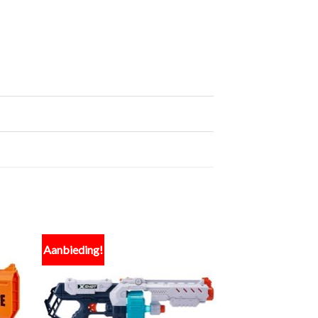
Aanbieding!
egen
Toevoegen
n
aan
lijst
verlanglijst