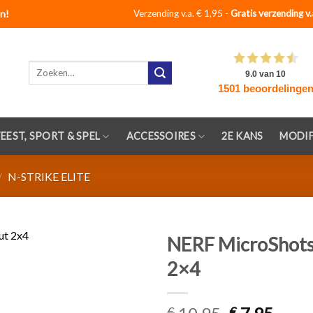
n!
Verzending v.a. € 1,95 -
Gratis verzending v.
Zoeken
naar:
FEEST, SPORT & SPEL
ACCESSOIRES
2E KANS
MODIF
/
N-STRIKE ELITE
NERF MicroShots 
2×4
Toevoegen
aan
verlanglijst
€
€