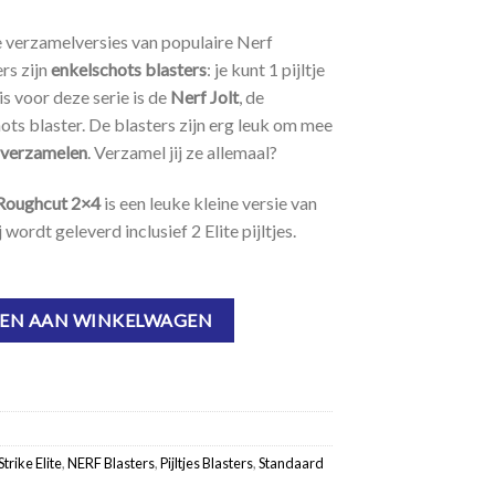
e verzamelversies van populaire Nerf
rs zijn
enkelschots blasters
: je kunt 1 pijltje
is voor deze serie is de
Nerf Jolt
, de
ts blaster. De blasters zijn erg leuk om mee
 verzamelen
. Verzamel jij ze allemaal?
 Roughcut 2×4
is een leuke kleine versie van
j wordt geleverd inclusief 2 Elite pijltjes.
Rough Cut 2x4 aantal
EN AAN WINKELWAGEN
trike Elite
,
NERF Blasters
,
Pijltjes Blasters
,
Standaard