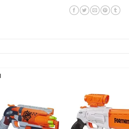
N
Toevoegen
Toevo
aan
aa
verlanglijst
verlang