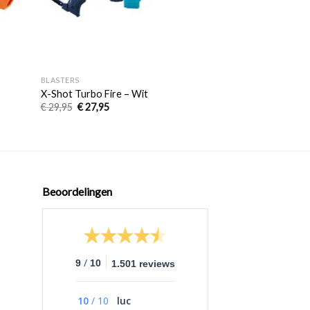
+
+
BLASTERS
STANDAARD PIJLTJES
X-Shot Turbo Fire – Wit
NERF ICON Series
€
29,95
€
27,95
€
99,95
Beoordelingen
/
9
10
1.501 reviews
10
/
10
luc