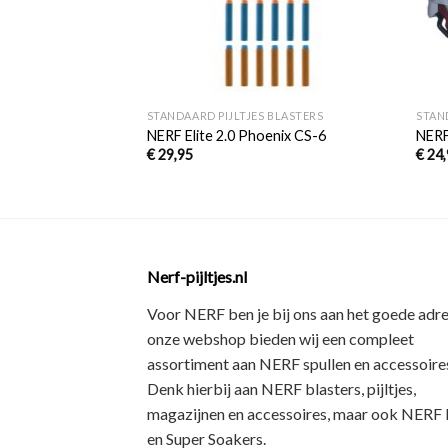
+
+
STANDAARD PIJLTJES BLASTERS
STAN
NERF Elite 2.0 Phoenix CS-6
NERF
€
29,95
€
24,
Nerf-pijltjes.nl
Voor NERF ben je bij ons aan het goede adre
onze webshop bieden wij een
compleet
assortiment
aan NERF spullen en accessoires
Denk hierbij aan
NERF blasters, pijltjes,
magazijnen en accessoires
, maar ook
NERF R
en Super Soakers
.