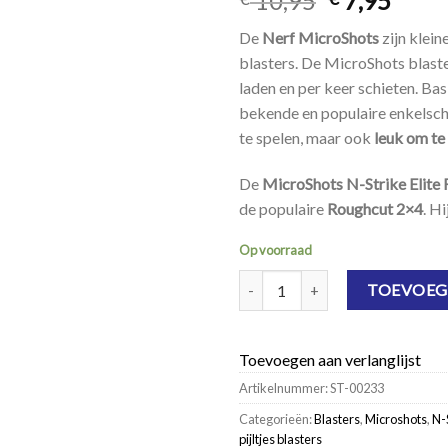
10,95
7,95
De
Nerf MicroShots
zijn klein
blasters. De MicroShots blaste
laden en per keer schieten. Bas
bekende en populaire enkelscho
te spelen, maar ook
leuk om te
De
MicroShots N-Strike Elite
de populaire
Roughcut 2×4
. Hi
Op voorraad
NERF MicroShots N-Strike Elite 
TOEVOEG
Toevoegen aan verlanglijst
Artikelnummer:
ST-00233
Categorieën:
Blasters
,
Microshots
,
N-S
pijltjes blasters