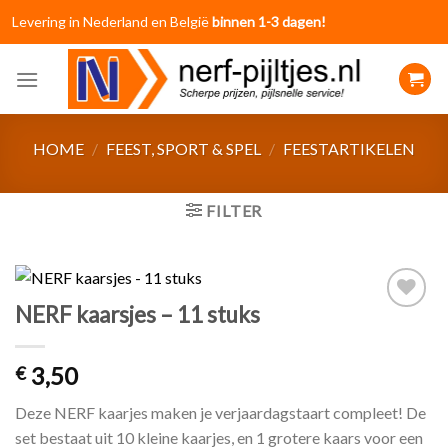
Skip
Levering in Nederland en België
binnen 1-3 dagen!
to
content
HOME
/
FEEST, SPORT & SPEL
/
FEESTARTIKELEN
FILTER
NERF kaarsjes – 11 stuks
Toevoegen
aan
verlanglijst
3,50
€
Deze NERF kaarjes maken je verjaardagstaart compleet! De
set bestaat uit 10 kleine kaarjes, en 1 grotere kaars voor een