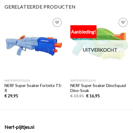
GERELATEERDE PRODUCTEN
Aanbieding!
Toevoegen
Toevoegen
aan
aan
verlanglijst
verlanglijst
UITVERKOCHT
WATERPISTOLEN
WATERPISTOLEN
NERF Super Soaker Fortnite TS-
NERF Super Soaker DinoSquad
R
Dino-Soak
€
29,95
€
19,95
€
16,95
Nerf-pijltjes.nl