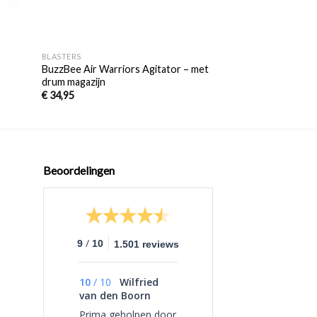
+
+
BLASTERS
STANDAARD PIJLTJES
BuzzBee Air Warriors Agitator – met
NERF Elite 2.0 Pho
drum magazijn
€
29,95
€
34,95
Beoordelingen
/
9
10
1.501 reviews
10
/
10
Wilfried
van den Boorn
Prima geholpen door