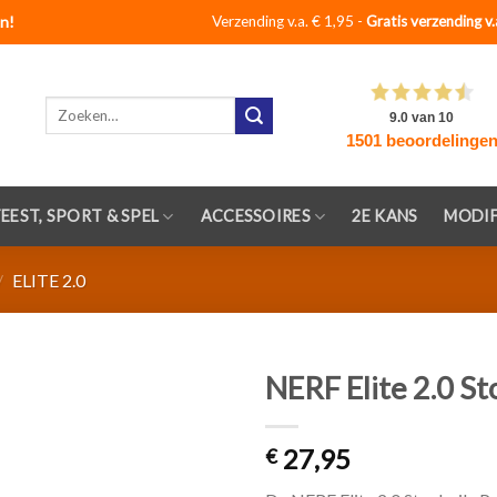
n!
Verzending v.a. € 1,95 -
Gratis verzending v.
Zoeken
naar:
FEEST, SPORT & SPEL
ACCESSOIRES
2E KANS
MODIF
/
ELITE 2.0
NERF Elite 2.0 St
Toevoegen
27,95
aan
€
verlanglijst