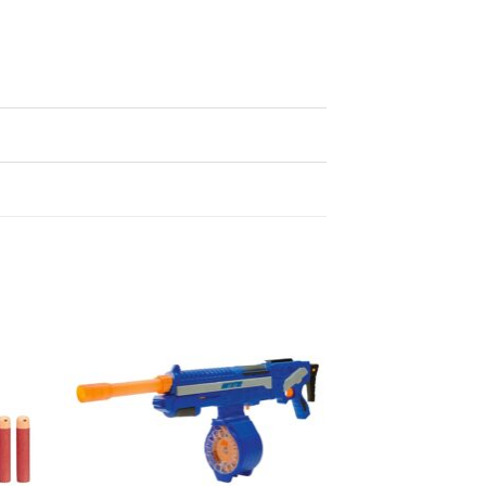
egen
Toevoegen
n
aan
lijst
verlanglijst