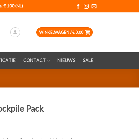
a. € 100 (NL)
WINKELWAGEN /
€
0,00
ICATIE
CONTACT
NIEUWS
SALE
ockpile Pack