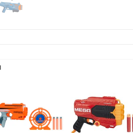
N
Toevoegen
Toevo
aan
aa
verlanglijst
verlang