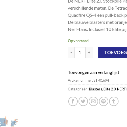
De NERF Elite 2.0 Stockpile Pa
verschillende maten. De Tetra
Quadfire QS-4 een pull-back p
De blauwe blasters met oranje
Nerf-fans. Inclusief 10 Elite pijl
Op voorraad
NERF Elite 2.0 Stockpile Pack aan
TOEVOEG
Toevoegen aan verlanglijst
Artikelnummer:
ST-01694
Categorieën:
Blasters
,
Elite 2.0
,
NERF 