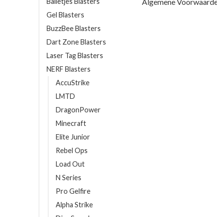
Balletjes Blasters
Algemene Voorwaard
Gel Blasters
BuzzBee Blasters
Dart Zone Blasters
Laser Tag Blasters
NERF Blasters
AccuStrike
LMTD
DragonPower
Minecraft
Elite Junior
Rebel Ops
Load Out
N Series
Pro Gelfire
Alpha Strike