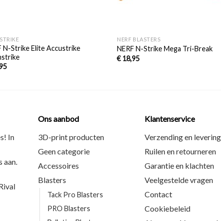
+
STRIKE
NERF BLASTERS
 N-Strike Elite Accustrike
NERF N-Strike Mega Tri-Break
nstrike
€
18,95
95
Ons aanbod
Klantenservice
s! In
3D-print producten
Verzending en levering
Geen categorie
Ruilen en retourneren
 aan.
Accessoires
Garantie en klachten
Blasters
Veelgestelde vragen
ival
Contact
Tack Pro Blasters
Cookiebeleid
PRO Blasters