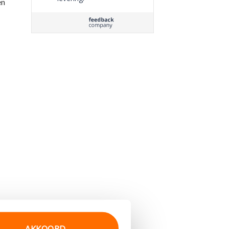
en
AKKOORD