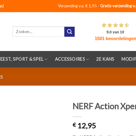
n!
Verzending v.a. € 1,95 -
Gratis verzending v.
Zoeken
naar:
FEEST, SPORT & SPEL
ACCESSOIRES
2E KANS
MODIF
RS
NERF Action Xper
Toevoegen
12,95
aan
€
verlanglijst