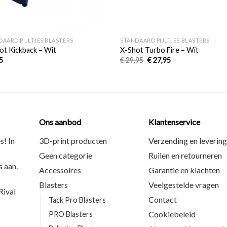
+
DAARD PIJLTJES BLASTERS
STANDAARD PIJLTJES BLASTERS
ot Kickback – Wit
X-Shot Turbo Fire – Wit
5
€
29,95
€
27,95
Ons aanbod
Klantenservice
s! In
3D-print producten
Verzending en levering
Geen categorie
Ruilen en retourneren
 aan.
Accessoires
Garantie en klachten
Blasters
Veelgestelde vragen
ival
Contact
Tack Pro Blasters
Cookiebeleid
PRO Blasters