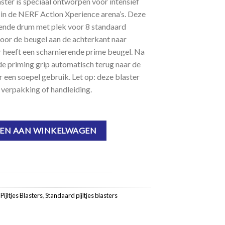
ter is speciaal ontworpen voor intensief
s in de NERF Action Xperience arena’s. Deze
erende drum met plek voor 8 standaard
 door de beugel aan de achterkant naar
r heeft een scharnierende prime beugel. Na
de priming grip automatisch terug naar de
or een soepel gebruik. Let op: deze blaster
, verpakking of handleiding.
antal
EN AAN WINKELWAGEN
,
Pijltjes Blasters
,
Standaard pijltjes blasters