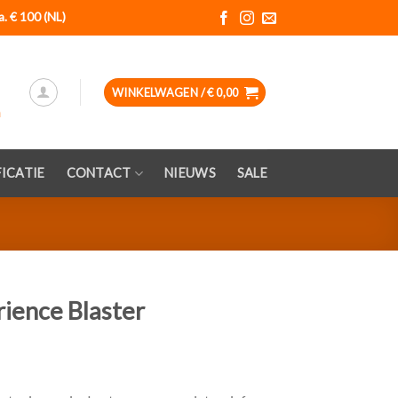
a. € 100 (NL)
WINKELWAGEN /
€
0,00
ICATIE
CONTACT
NIEUWS
SALE
ience Blaster