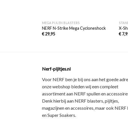
+
+
MEGA PIJLEN BLASTERS
STAN
NERF N-Strike Mega Cycloneshock
X-Sh
€
29,95
€
7,9
Nerf-pijltjes.nl
Voor NERF ben je bij ons aan het goede adre
onze webshop bieden wij een
compleet
assortiment
aan NERF spullen en accessoires
Denk hierbij aan
NERF blasters, pijltjes,
magazijnen en accessoires
, maar ook
NERF R
en Super Soakers
.