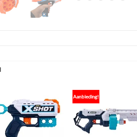
N
Aanbieding!
Toevoegen
Toevo
aan
aa
verlanglijst
verlang