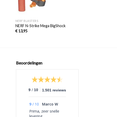
+
+
NERF BLASTERS
STANDAARD PIJLTJES
NERF N-Strike Mega BigShock
X-Shot Turbo Adv
€
13,95
€
39,95
€
29,95
Beoordelingen
/
9
10
1.501 reviews
9
/
10
Marco W
Prima, zeer snelle
levering.