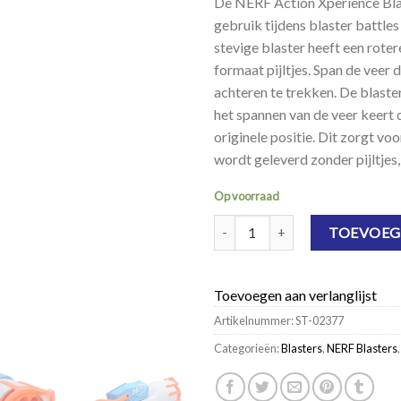
De NERF Action Xperience Blas
gebruik tijdens blaster battle
stevige blaster heeft een rot
formaat pijltjes. Span de veer
achteren te trekken. De blaste
het spannen van de veer keert 
originele positie. Dit zorgt vo
wordt geleverd zonder pijltjes
Op voorraad
NERF Action Xperience Blaster a
TOEVOEG
Toevoegen aan verlanglijst
Artikelnummer:
ST-02377
Categorieën:
Blasters
,
NERF Blasters