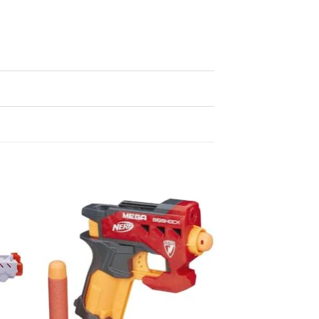
Aanbieding!
egen
Toevoegen
n
aan
lijst
verlanglijst