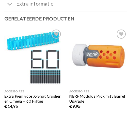
Extra informatie
GERELATEERDE PRODUCTEN
Toevoegen
Toevoegen
aan
aan
verlanglijst
verlanglijst
ACCESSOIRES
ACCESSOIRES
Extra Riem voor X-Shot Crusher
NERF Modulus Proximity Barrel
en Omega + 60 Pijltjes
Upgrade
€
14,95
€
9,95