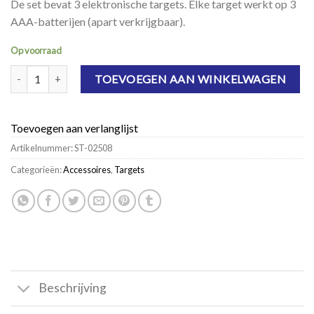
De set bevat 3 elektronische targets. Elke target werkt op 3
AAA-batterijen (apart verkrijgbaar).
Op voorraad
NERF 360° Battlezone Audio Immersive Target Game aantal
TOEVOEGEN AAN WINKELWAGEN
Toevoegen aan verlanglijst
Artikelnummer:
ST-02508
Categorieën:
Accessoires
,
Targets
Beschrijving