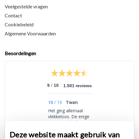
Veelgestelde vragen
Contact
Cookiebeleid
Algemene Voorwaarden
Beoordelingen
/
9
10
1.501 reviews
10
/
10
Twan
Het ging allemaal
vlekkeloos. De enige
vertraging lag bij
PostNL, maar daar
Deze website maakt gebruik van
kunnen jullie