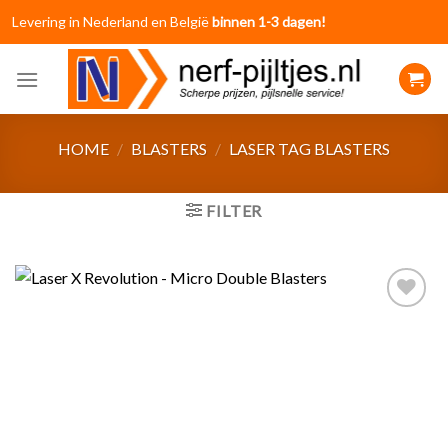
Skip
Levering in Nederland en België
binnen 1-3 dagen!
to
content
HOME
/
BLASTERS
/
LASER TAG BLASTERS
FILTER
Toevoegen
aan
verlanglijst