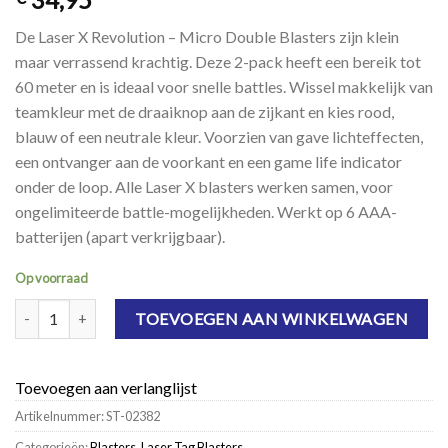
De Laser X Revolution – Micro Double Blasters zijn klein
maar verrassend krachtig. Deze 2-pack heeft een bereik tot
60 meter en is ideaal voor snelle battles. Wissel makkelijk van
teamkleur met de draaiknop aan de zijkant en kies rood,
blauw of een neutrale kleur. Voorzien van gave lichteffecten,
een ontvanger aan de voorkant en een game life indicator
onder de loop. Alle Laser X blasters werken samen, voor
ongelimiteerde battle-mogelijkheden. Werkt op 6 AAA-
batterijen (apart verkrijgbaar).
Op voorraad
Laser X Revolution - Micro Double Blasters aantal
TOEVOEGEN AAN WINKELWAGEN
Toevoegen aan verlanglijst
Artikelnummer:
ST-02382
Categorieën:
Blasters
,
Laser Tag Blasters