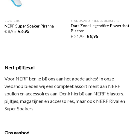
BLASTERS
STANDAARD PIJLTJES BLASTERS
Dart Zone Legendfire Powershot
NERF Super Soaker Piranha
Blaster
€
8,95
€
6,95
€
21,95
€
8,95
Nerf-pijltjes.nl
Voor NERF ben je bij ons aan het goede adres! In onze
webshop bieden wij een
compleet assortiment
aan NERF
spullen en accessoires aan. Denk hierbij aan
NERF blasters,
pijltjes, magazijnen en accessoires
, maar ook
NERF Rival en
Super Soakers
.
Ons aanbod